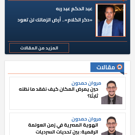
عبد الحكم عبد ربه
«دكر الكلام».. أرض الزمالك لن تعود
المزيد من المقالات
مقالات
مروان حمدون
حين يمرض المكان كيف نفقد ما نظنه
ثابتًا؟
مروان حمدون
الهوية المصرية في زمن العولمة
الرقمية: بين تحديات السرديات