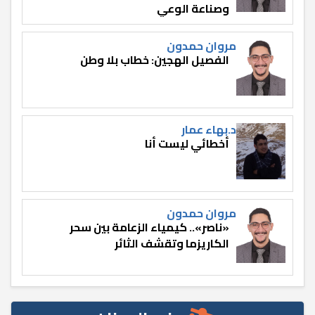
وصناعة الوعي
مروان حمدون
الفصيل الهجين: خطاب بلا وطن
د.بهاء عمار
أخطائي ليست أنا
مروان حمدون
«ناصر».. كيمياء الزعامة بين سحر
الكاريزما وتقشف الثائر