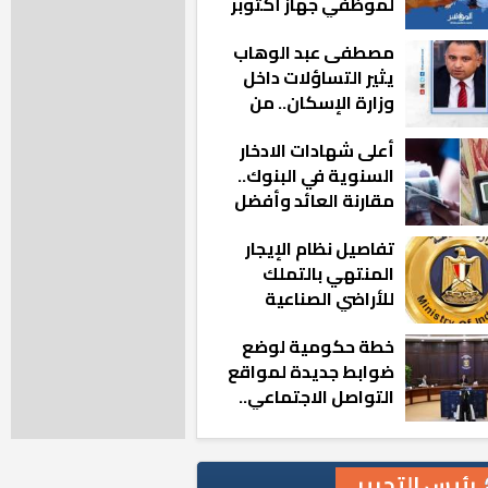
لموظفي جهاز أكتوبر
الجديدة: «هزعل لو
مصطفى عبد الوهاب
مشيت والمدينة
يثير التساؤلات داخل
رجعت للخلف»
وزارة الإسكان.. من
أين تأتيه كل هذه
أعلى شهادات الادخار
المناصب؟
السنوية في البنوك..
مقارنة العائد وأفضل
الخيارات
تفاصيل نظام الإيجار
المنتهي بالتملك
للأراضي الصناعية
خطة حكومية لوضع
ضوابط جديدة لمواقع
التواصل الاجتماعي..
تعرف على التفاصيل
رئيس التحرير