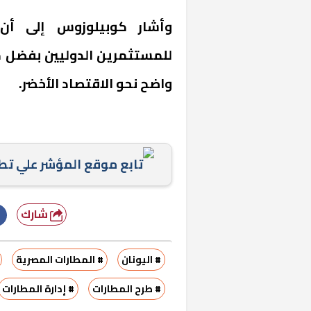
وأشار كوبيلوزوس إلى أن
للمستثمرين الدوليين بفضل 
واضح نحو الاقتصاد الأخضر.
«المؤشر» يطرح 
تابع موقع المؤشر علي ت
كان اختيار خري
رمضان وزيرًا للإ
شارك
# اليونان
# المطارات المصرية
# طرح المطارات
# إدارة المطارات