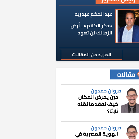
عبد الحكم عبد ربه
«دكر الكلام».. أرض
الزمالك لن تعود
المزيد من المقالات
مقالات
مروان حمدون
حين يمرض المكان
كيف نفقد ما نظنه
ثابتًا؟
مروان حمدون
الهوية المصرية في