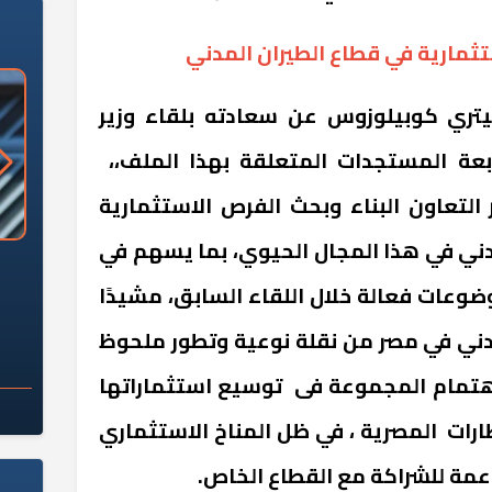
ثمارية في قطاع الطيران المدني
يتري كوبيلوزوس عن سعادته بلقاء وزير
ابعة المستجدات المتعلقة بهذا الملف،،
التعاون البناء وبحث الفرص الاستثمارية
دني في هذا المجال الحيوي، بما يسهم في
«وزارة الآثار»: العُثور على 10 توابيت
سلامة الغذاء: 285 ألف طن صادرات
 مقبرة "باكي"
غذائية في أسبوع
وعات فعالة خلال اللقاء السابق، مشيدًا
دني في مصر من نقلة نوعية وتطور ملحوظ
ا اهتمام المجموعة فى توسيع استثماراتها
رات المصرية ، في ظل المناخ الاستثماري
اعمة للشراكة مع القطاع الخاص.