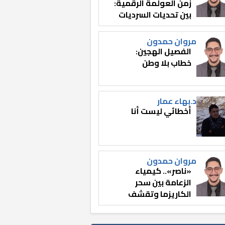
زمن العولمة الرقمية:
بين تحديات السرديات
وصناعة الوعي
مروان حمدون
الفصيل الهجين:
خطاب بلا وطن
د.بهاء عمار
أخطائي ليست أنا
مروان حمدون
«ناصر».. كيمياء
الزعامة بين سحر
الكاريزما وتقشف
الثائر