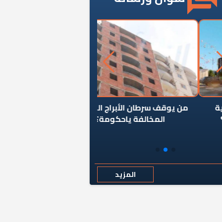
ن يوقف سرطان الأبراج السكنية
«المؤشر» يطرح السؤال ا
المخالفة ياحكومة؟
كان اختيار خريج معهد ال
رمضان وزيرًا للإسكان قرارًا
المزيد