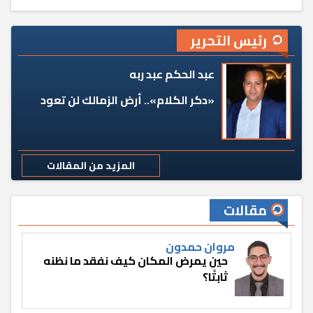
رئيس التحرير
عبد الحكم عبد ربه
«دكر الكلام».. أرض الزمالك لن تعود
المزيد من المقالات
مقالات
مروان حمدون
حين يمرض المكان كيف نفقد ما نظنه
ثابتًا؟