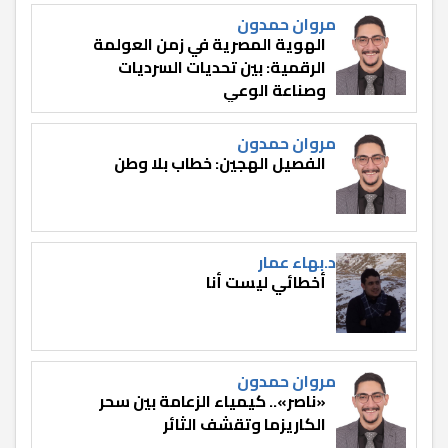
مروان حمدون
الهوية المصرية في زمن العولمة
الرقمية: بين تحديات السرديات
وصناعة الوعي
مروان حمدون
الفصيل الهجين: خطاب بلا وطن
د.بهاء عمار
أخطائي ليست أنا
مروان حمدون
«ناصر».. كيمياء الزعامة بين سحر
الكاريزما وتقشف الثائر