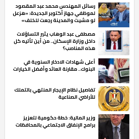
رسائل المهندس محمد عبد المقصود
لموظفي جهاز أكتوبر الجديدة: «هزعل
لو مشيت والمدينة رجعت للخلف»
مصطفى عبد الوهاب يثير التساؤلات
داخل وزارة الإسكان.. من أين تأتيه كل
هذه المناصب؟
أعلى شهادات الادخار السنوية في
البنوك.. مقارنة العائد وأفضل الخيارات
تفاصيل نظام الإيجار المنتهي بالتملك
للأراضي الصناعية
وزير المالية: خطة حكومية لتعزيز
برامج الإنفاق الاجتماعي بالمحافظات