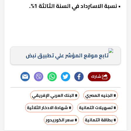
• نسبة الاسترداد في السنة الثالثة 1%.
تابع موقع المؤشر علي تطبيق نبض
شارك
# الجنيه المصري
# البنك العربي الإفريقي
# تسهيلات ائتمانية
# شهادة الادخار الثلاثية
# بطاقة ائتمانية
# سعر الكوريدور