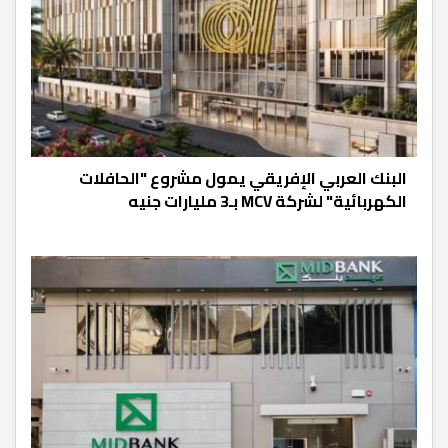
البنك العربي الإفريقي يمول مشروع "الحافلات
الكهربائية" لشركة MCV بـ3 مليارات جنيه