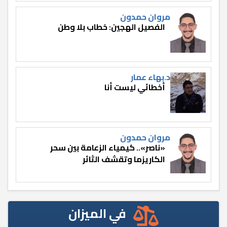
مروان حمدون
الفصيل الهجين: خطاب بلا وطن
د.بهاء عمار
أخطائي ليست أنا
مروان حمدون
«ناصر».. كيمياء الزعامة بين سحر
الكاريزما وتقشف الثائر
في الميزان