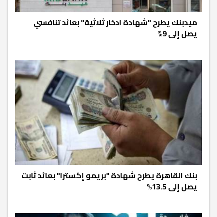
ميدبنك يطرح "شهادة ادخار ثلاثية" بعائد تنافسي
يصل إلى 9%
بنك القاهرة يطرح شهادة "بريمو إكسترا" بعائد ثابت
يصل إلى 13.5%