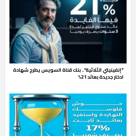
"إنفينيتي الثلاثية".. بنك قناة السويس يطرح شهادة
ادخار جديدة بعائد 21%