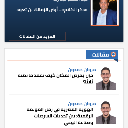
«دكر الكلام».. أرض الزمالك لن تعود
المزيد من المقالات
مقالات
مروان حمدون
حين يمرض المكان كيف نفقد ما نظنه
ثابتًا؟
مروان حمدون
الهوية المصرية في زمن العولمة
الرقمية: بين تحديات السرديات
وصناعة الوعي