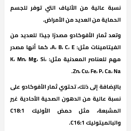
نسبة عالية من الألياف التي توفر للجسم
الحماية من العديد من الأمراض.
وتعد ثمار الأفوكادو مصدرًا جيدًا للعديد من
الفيتامينات مثل: A، B، C، E، كما أنها مصدر
مهم للعناصر المعدنية مثل: K، Mn، Mg، Si،
Zn، Cu، Fe، P، Ca، Na.
بالإضافة إلى ذلك، تحتوي ثمار الأفوكادو على
نسبة عالية من الدهون الصحية الأحادية غير
المشبعة، مثل حمض الأوليك C18:1
والبالميتوليك C16:1.