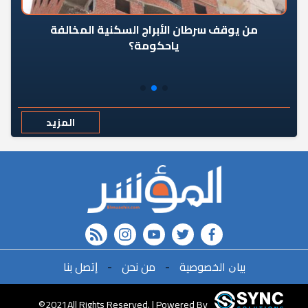
من يوقف سرطان الأبراج السكنية المخالفة
«ال
ياحكومة؟
مع
المزيد
rss feed
instagram
youtube
twitter
FACEBOOK
ﺑﻴﺎﻥ اﻟﺨﺼﻮﺻﻴﺔ
-
ﻣﻦ ﻧﺤﻦ
-
ﺇﺗﺼﻞ ﺑﻨﺎ
r
©2021All Rights Reserved. | Powered By