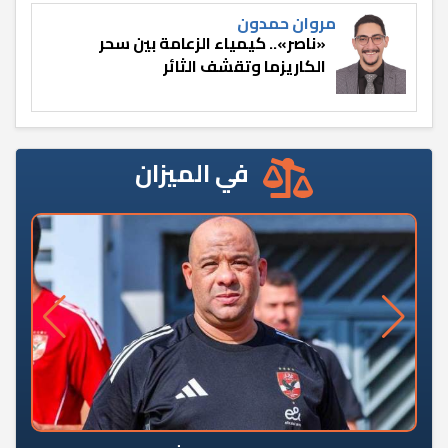
مروان حمدون
«ناصر».. كيمياء الزعامة بين سحر
الكاريزما وتقشف الثائر
في الميزان