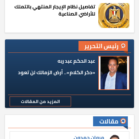
تفاصيل نظام الإيجار المنتهي بالتملك
للأراضي الصناعية
رئيس التحرير
عبد الحكم عبد ربه
«دكر الكلام».. أرض الزمالك لن تعود
المزيد من المقالات
مقالات
مروان حمدون