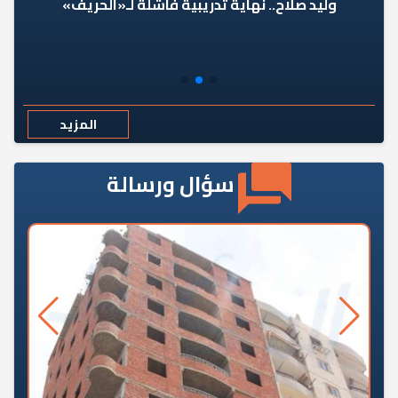
وليد صلاح.. نهاية تدريبية فاشلة لـ«الحريف»
المزيد
سؤال ورسالة