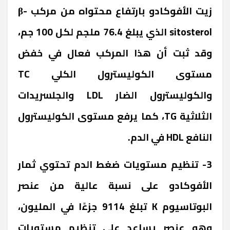
زيت الأفوكادو بارتفاع محتواه من مركب β-
sitosterol الذي يبلغ 76.4 ملجم لكل 100 جم،
وقد ثبت أن هذا المركب فعال في خفض
مستوى الكوليسترول الكلي TC
والكوليسترول الضار LDL والجلسريدات
الثلاثية TG، كما يرفع مستوى الكوليسترول
النافع HDL في الدم.
3- تنظيم مستويات ضغط الدم تحتوي ثمار
الأفوكادو على نسبة عالية من عنصر
البوتاسيوم K تبلغ 9114 جزءًا في المليون،
وهو عنصر يساعد على تنظيم مستويات