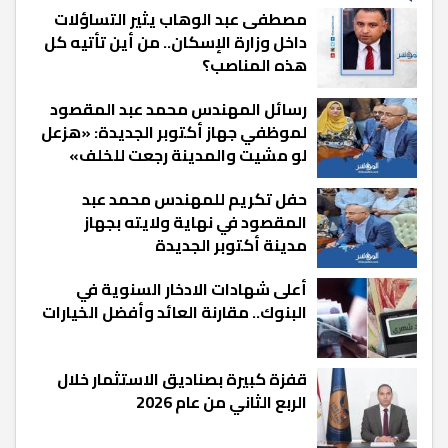
مصطفى عبد الوهاب يثير التساؤلات
داخل وزارة الإسكان.. من أين تأتيه كل
هذه المناصب؟
رسائل المهندس محمد عبد المقصود
لموظفي جهاز أكتوبر الجديدة: «هزعل
لو مشيت والمدينة رجعت للخلف»
حفل تكريم للمهندس محمد عبد
المقصود في نهاية ولايته بجهاز
مدينة أكتوبر الجديدة
أعلى شهادات الادخار السنوية في
البنوك.. مقارنة العائد وأفضل الخيارات
قفزة كبيرة بصناديق الاستثمار خلال
الربع الثاني من عام 2026