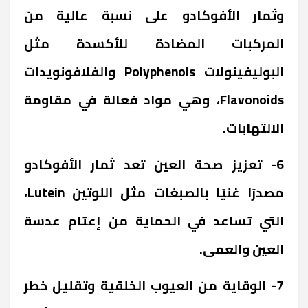
وثمار الأفوكادو على نسبة عالية من
المركبات المضادة للأكسدة مثل
البوليفينولات Polyphenols والفلافونويدات
Flavonoids، وهي مواد فعالة في مقاومة
الالتهابات.
6- تعزيز صحة العين تعد ثمار الأفوكادو
مصدرًا غنيًا بالصبغات مثل اللوتين Lutein،
التي تساعد في الحماية من إعتام عدسة
العين والعمى.
7- الوقاية من العيوب الخلقية وتقليل خطر