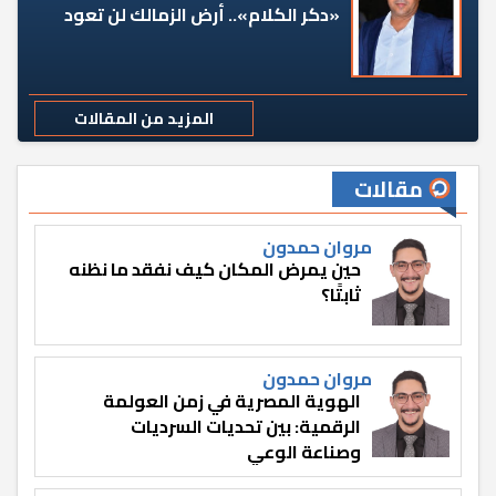
«دكر الكلام».. أرض الزمالك لن تعود
المزيد من المقالات
مقالات
مروان حمدون
حين يمرض المكان كيف نفقد ما نظنه
ثابتًا؟
مروان حمدون
الهوية المصرية في زمن العولمة
الرقمية: بين تحديات السرديات
وصناعة الوعي