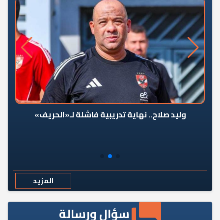
وليد صلاح.. نهاية تدريبية فاشلة لـ«الحريف»
المزيد
سؤال ورسالة