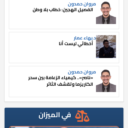
مروان حمدون
الفصيل الهجين: خطاب بلا وطن
د.بهاء عمار
أخطائي ليست أنا
مروان حمدون
«ناصر».. كيمياء الزعامة بين سحر
الكاريزما وتقشف الثائر
في الميزان