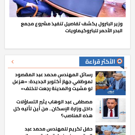
وزير البترول يكشف تفاصيل تنفيذ مشروع مجمع
البحر الأحمر للبتروكيماويات
الأكثر قراءة
رسائل المهندس محمد عبد المقصود
لموظفي جهاز أكتوبر الجديدة: «هزعل
لو مشيت والمدينة رجعت للخلف»
مصطفى عبد الوهاب يثير التساؤلات
داخل وزارة الإسكان.. من أين تأتيه كل
هذه المناصب؟
حفل تكريم للمهندس محمد عبد