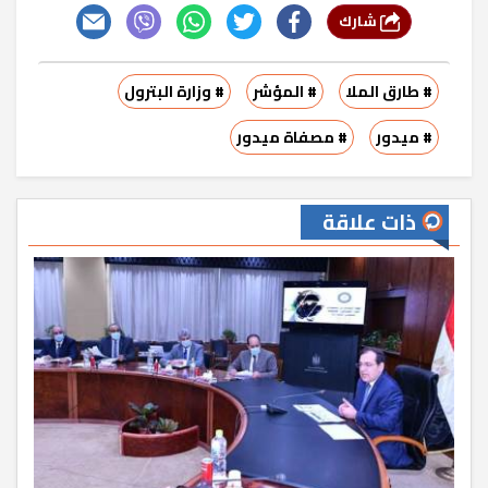
شارك
# طارق الملا
# المؤشر
# وزارة البترول
# ميدور
# مصفاة ميدور
ذات علاقة