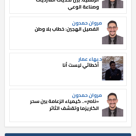
وصناعة الوعي
مروان حمدون
الفصيل الهجين: خطاب بلا وطن
د.بهاء عمار
أخطائي ليست أنا
مروان حمدون
«ناصر».. كيمياء الزعامة بين سحر
الكاريزما وتقشف الثائر