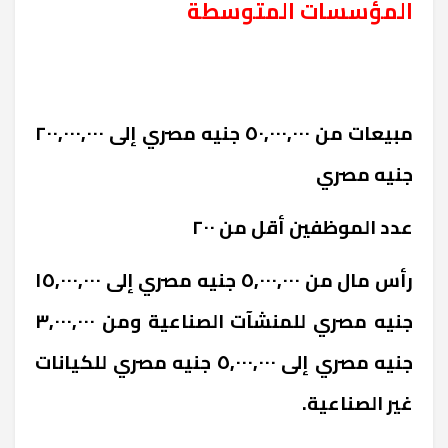
المؤسسات المتوسطة
مبيعات من ٥٠,٠٠٠,٠٠٠ جنيه مصري إلى ٢٠٠,٠٠٠,٠٠٠
جنيه مصري
عدد الموظفين أقل من ٢٠٠
رأس مال من ٥,٠٠٠,٠٠٠ جنيه مصري إلى ١٥,٠٠٠,٠٠٠
جنيه مصري للمنشآت الصناعية ومن ٣,٠٠٠,٠٠٠
جنيه مصري إلى ٥,٠٠٠,٠٠٠ جنيه مصري للكيانات
غير الصناعية.