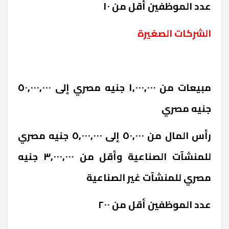
عدد الموظفين أقل من ١٠
الشركات الصغيرة
مبيعات من ١,٠٠٠,٠٠٠ جنيه مصري إلى ٥٠,٠٠٠,٠٠٠
جنيه مصري
رأس المال من ٥٠,٠٠٠ إلى ٥,٠٠٠,٠٠٠ جنيه مصري
للمنشآت الصناعية وأقل من ٣,٠٠٠,٠٠٠ جنيه
مصري للمنشآت غير الصناعية
عدد الموظفين أقل من ٢٠٠