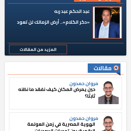
عبد الحكم عبد ربه
«دكر الكلام».. أرض الزمالك لن تعود
المزيد من المقالات
مقالات
مروان حمدون
حين يمرض المكان كيف نفقد ما نظنه
ثابتًا؟
مروان حمدون
الهوية المصرية في زمن العولمة
الرقمية: بين تحديات السرديات