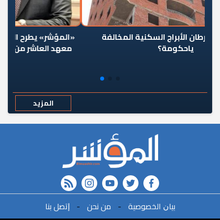
«المؤشر» يطرح السؤال الصعب: هل كان اختيار خريج
ل
معهد العاشر من رمضان وزيرًا للإسكان قرارًا صائبًا؟
المزيد
rss feed
instagram
youtube
twitter
FACEBOOK
ﺑﻴﺎﻥ اﻟﺨﺼﻮﺻﻴﺔ
-
ﻣﻦ ﻧﺤﻦ
-
ﺇﺗﺼﻞ ﺑﻨﺎ