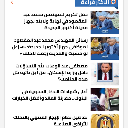
الأكثر قراءة
حفل تكريم للمهندس محمد عبد
المقصود في نهاية ولايته بجهاز
مدينة أكتوبر الجديدة
رسائل المهندس محمد عبد المقصود
لموظفي جهاز أكتوبر الجديدة: «هزعل
لو مشيت والمدينة رجعت للخلف»
مصطفى عبد الوهاب يثير التساؤلات
داخل وزارة الإسكان.. من أين تأتيه كل
هذه المناصب؟
أعلى شهادات الادخار السنوية في
البنوك.. مقارنة العائد وأفضل الخيارات
تفاصيل نظام الإيجار المنتهي بالتملك
للأراضي الصناعية