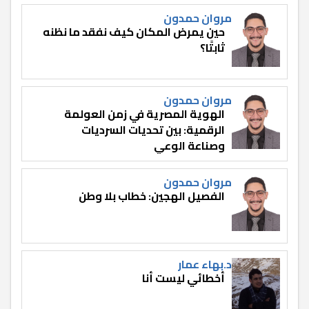
مروان حمدون
حين يمرض المكان كيف نفقد ما نظنه
ثابتًا؟
مروان حمدون
الهوية المصرية في زمن العولمة
الرقمية: بين تحديات السرديات
وصناعة الوعي
مروان حمدون
الفصيل الهجين: خطاب بلا وطن
د.بهاء عمار
أخطائي ليست أنا