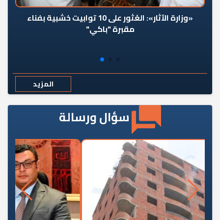
«وزارة الآثار»: العُثور على 10 توابيت خشبية بفناء
مقبرة "باكي"
المزيد
سؤال ورسالة