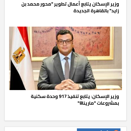
وزير الإسكان يتابع أعمال تطوير "محور محمد بن
زايد" بالقاهرة الجديدة
وزير الإسكان: يتابع تنفيذ 917 وحدة سكنية
بمشروعات "مارينا8"