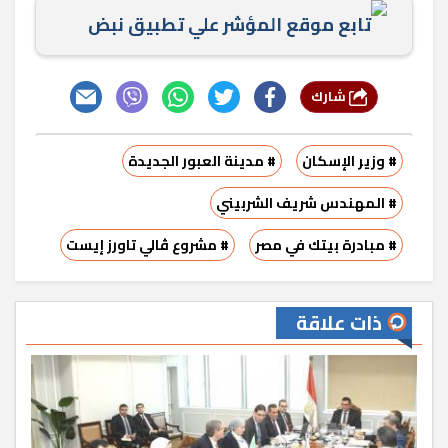
تابع موقع المؤشر علي تطبيق نبض
شارك
# وزير الإسكان
# مدينة العبور الجديدة
# المهندس شريف الشربيني
# مبادرة بيتك في مصر
# مشروع ڤالي تاورز إيست
ذات علاقة