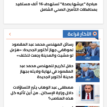
مبادرة "عيشها بصحة" تستهدف 16 ألف مستفيد
بمحافظات التأمين الصحي الشامل
الأكثر قراءة
رسائل المهندس محمد عبد المقصود
لموظفي جهاز أكتوبر الجديدة: «هزعل
لو مشيت والمدينة رجعت للخلف»
حفل تكريم للمهندس محمد عبد
المقصود في نهاية ولايته بجهاز
مدينة أكتوبر الجديدة
مصطفى عبد الوهاب يثير التساؤلات
داخل وزارة الإسكان.. من أين تأتيه كل
هذه المناصب؟