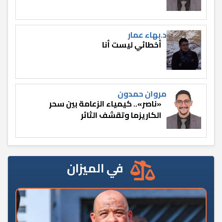
د.بهاء عمار
أخطائي ليست أنا
مروان حمدون
«ناصر».. كيمياء الزعامة بين سحر
الكاريزما وتقشف الثائر
في الميزان