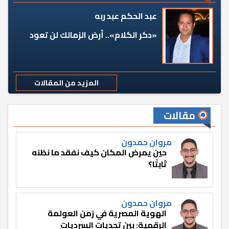
عبد الحكم عبد ربه
«دكر الكلام».. أرض الزمالك لن تعود
المزيد من المقالات
مقالات
مروان حمدون
حين يمرض المكان كيف نفقد ما نظنه
ثابتًا؟
مروان حمدون
الهوية المصرية في زمن العولمة
الرقمية: بين تحديات السرديات