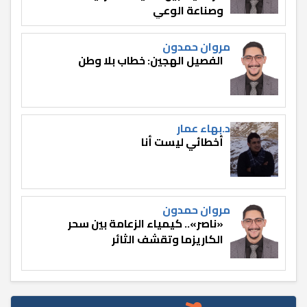
وصناعة الوعي
مروان حمدون
الفصيل الهجين: خطاب بلا وطن
د.بهاء عمار
أخطائي ليست أنا
مروان حمدون
«ناصر».. كيمياء الزعامة بين سحر
الكاريزما وتقشف الثائر