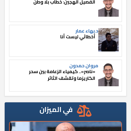
الفصيل الهجين: خطاب بلا وطن
د.بهاء عمار
أخطائي ليست أنا
مروان حمدون
«ناصر».. كيمياء الزعامة بين سحر
الكاريزما وتقشف الثائر
في الميزان