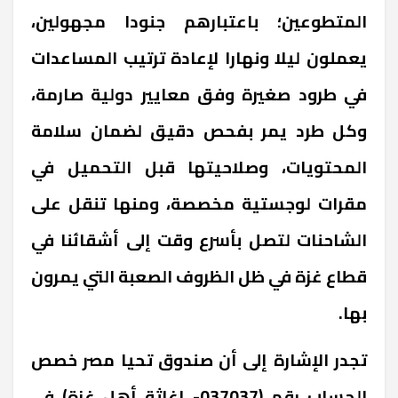
المتطوعين؛ باعتبارهم جنودا مجهولين،
يعملون ليلا ونهارا لإعادة ترتيب المساعدات
في طرود صغيرة وفق معايير دولية صارمة،
وكل طرد يمر بفحص دقيق لضمان سلامة
المحتويات، وصلاحيتها قبل التحميل في
مقرات لوجستية مخصصة، ومنها تنقل على
الشاحنات لتصل بأسرع وقت إلى أشقائنا في
قطاع غزة في ظل الظروف الصعبة التي يمرون
بها.
تجدر الإشارة إلى أن صندوق تحيا مصر خصص
الحساب رقم (037037- إغاثة أهل غزة) في