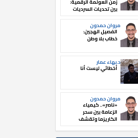
زمن العولمة الرقمية:
بين تحديات السرديات
وصناعة الوعي
مروان حمدون
الفصيل الهجين:
خطاب بلا وطن
د.بهاء عمار
أخطائي ليست أنا
مروان حمدون
«ناصر».. كيمياء
الزعامة بين سحر
الكاريزما وتقشف
الثائر