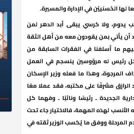
 لها الحُسنييْن في الإدارة والمسيرة.
صب يدوم، ولا كرسي يبقى أبد الدهر لمن
 أن يأتي بمن يقودون معه من أهل الثقة
فيهم ما أسلفنا في الفقرات السابقة من
فكل رئيس له مرؤوسين ينسجم في العمل
السؤال الصعب: هل
لماذا تخالف الشركات العقارية
م
ج معهد العاشر من
تعليمات الرئيس السيسي؟
ف المرجوة، وهذا ما فعله وزير الإسكان
سكان قرارًا صائبًا؟
الرازق مشرفًا على مكتبه، فقد عملا معًا
ية الجديدة ـ رئيسًا ونائبًا ـ وفهما كل
ه الأنسب لهذه المهمة، فالاختيار جاء تحت
م المرحلة ووفق ما يُكسب الوزير ثقته في