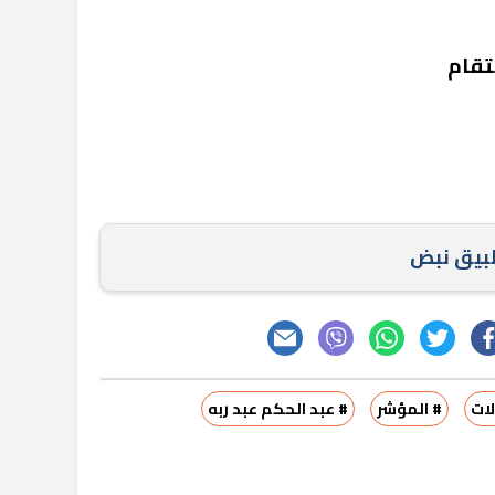
نتقام
طبيق نبض
ات
# المؤشر
# عبد الحكم عبد ربه