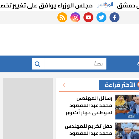
مجلس الوزراء يوافق على تغيير تخصيص قطع
rss feed
instagram
youtube
twitter
facebook
بحث
الأكثر قراءة
رسائل المهندس
محمد عبد المقصود
لموظفي جهاز أكتوبر
الجديدة: «هزعل لو
حفل تكريم للمهندس
مشيت والمدينة
محمد عبد المقصود
رجعت للخلف»