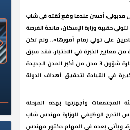
ى مدبولي، أحسن عندما وضع ثقته في شاب
ولي حقيبة وزارة الإسكان، مانحهُ الفرصة
ادرين على تولي زمام أمورها».. ولم تكن
 من معايير الخبرة في الاختيار، فقد سبق
للمهندس شريف الشربيني إدارة شؤون 3 مدن من أكبر المدن الجديدة
«وزارة الآثار»: العُثور على 10 توابيت
سلامة الغذاء: 285 ألف طن صادرات
بيرة في القيادة لتحقيق أهداف الدولة
 مقبرة "باكي"
غذائية في أسبوع
ة المجتمعات وأجهزتها بهذه المرحلة
رأس التدرج الوظيفي للوزارة مهندس شاب
رة، ويأتي بعده في المهام دكتور مهندس