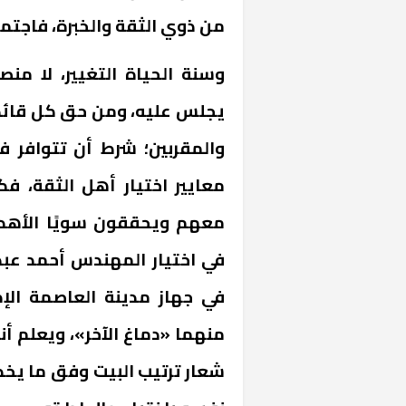
من ذوي الثقة والخبرة، فاجتمعا
وسنة الحياة التغيير، لا من
يجلس عليه، ومن حق كل قائد
والمقربين؛ شرط أن تتوافر 
معايير اختيار أهل الثقة، 
«المؤشر» يطرح 
كان اختيار خري
معهم ويحققون سويًا الأهدا
رمضان وزيرًا للإ
في اختيار المهندس أحمد عبد 
في جهاز مدينة العاصمة الإدار
منهما «دماغ الآخر»، ويعلم أن
شعار ترتيب البيت وفق ما يخد