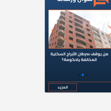
ن يوقف سرطان الأبراج السكنية
«المؤشر» يطرح السؤال ا
المخالفة ياحكومة؟
كان اختيار خريج معهد ال
رمضان وزيرًا للإسكان قرارًا
المزيد