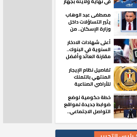
في نهاية ولايته بجهاز
مدينة أكتوبر الجديدة
مصطفى عبد الوهاب
يثير التساؤلات داخل
وزارة الإسكان.. من
أين تأتيه كل هذه
أعلى شهادات الادخار
المناصب؟
السنوية في البنوك..
مقارنة العائد وأفضل
الخيارات
تفاصيل نظام الإيجار
المنتهي بالتملك
للأراضي الصناعية
خطة حكومية لوضع
ضوابط جديدة لمواقع
التواصل الاجتماعي..
تعرف على التفاصيل
رئيس التحرير