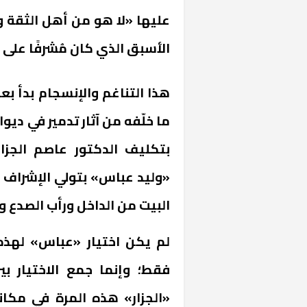
عليها «لا هو من أهل الثقة ول
الأسبق الذي كان مُشرفًا على 
هذا التناغم والإنسجام بدأ ب
ما خلّفه من آثار تدمير في ديو
بتكليف الدكتور عاصم الجزا
«وليد عباس» بتولي الإشراف عل
البيت من الداخل ورأب الصدع و
لم يكن اختيار «عباس» لهذه 
فقط؛ وإنما جمع الاختيار بي
«الجزار» هذه المرة في مكا