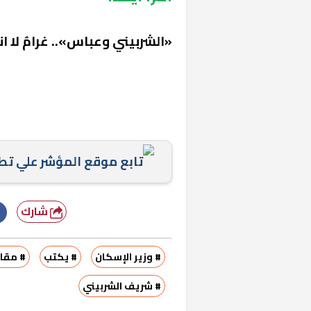
«الشربيني وعباس».. غرامٌ لا ا
تابع موقع المؤشر علي ت
شارك
# وزير الإسكان
# يكتب
# مقال
# شريف الشربيني