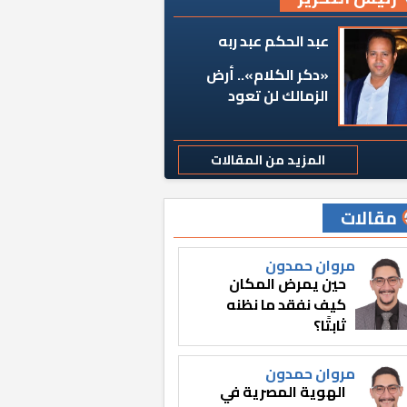
عبد الحكم عبد ربه
«دكر الكلام».. أرض
الزمالك لن تعود
المزيد من المقالات
مقالات
مروان حمدون
حين يمرض المكان
كيف نفقد ما نظنه
ثابتًا؟
مروان حمدون
الهوية المصرية في