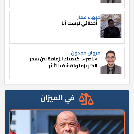
د.بهاء عمار
أخطائي ليست أنا
مروان حمدون
«ناصر».. كيمياء الزعامة بين سحر
الكاريزما وتقشف الثائر
في الميزان