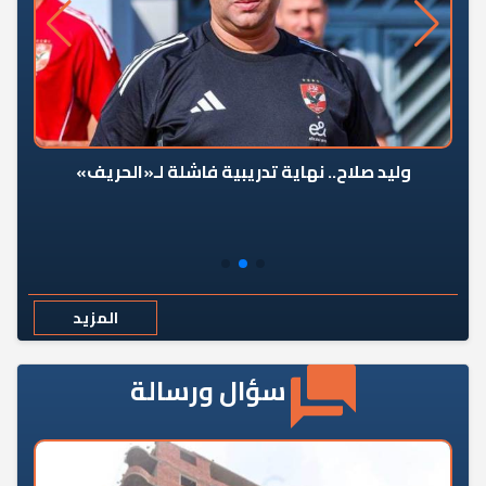
وليد صلاح.. نهاية تدريبية فاشلة لـ«الحريف»
المزيد
سؤال ورسالة