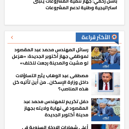
باسل رحمي: جهاز تنمية المشروعات يتبنى
استراتيجية وطنية لدعم المشروعات
الأكثر قراءة
رسائل المهندس محمد عبد المقصود
لموظفي جهاز أكتوبر الجديدة: «هزعل
لو مشيت والمدينة رجعت للخلف»
مصطفى عبد الوهاب يثير التساؤلات
داخل وزارة الإسكان.. من أين تأتيه كل
هذه المناصب؟
حفل تكريم للمهندس محمد عبد
المقصود في نهاية ولايته بجهاز
مدينة أكتوبر الجديدة
أعلى شهادات الادخار السنوية في