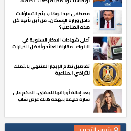
لو مشيت والمدينة رجعت للخلف»
مصطفى عبد الوهاب يثير التساؤلات
داخل وزارة الإسكان.. من أين تأتيه كل
هذه المناصب؟
أعلى شهادات الادخار السنوية في
البنوك.. مقارنة العائد وأفضل الخيارات
تفاصيل نظام الإيجار المنتهي بالتملك
للأراضي الصناعية
بعد إحالة أوراقها للمفتي.. الحكم على
سارة خليفة بتهمة هتك عرض شاب
رئيس التحرير