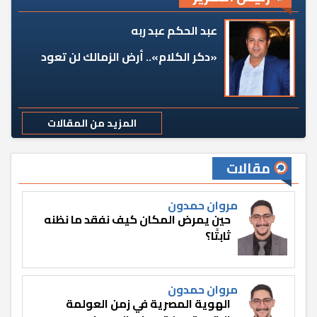
عبد الحكم عبد ربه
«دكر الكلام».. أرض الزمالك لن تعود
المزيد من المقالات
مقالات
مروان حمدون
حين يمرض المكان كيف نفقد ما نظنه
ثابتًا؟
مروان حمدون
الهوية المصرية في زمن العولمة