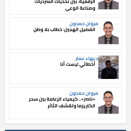
الرقمية: بين تحديات السرديات
وصناعة الوعي
مروان حمدون
الفصيل الهجين: خطاب بلا وطن
د.بهاء عمار
أخطائي ليست أنا
مروان حمدون
«ناصر».. كيمياء الزعامة بين سحر
الكاريزما وتقشف الثائر