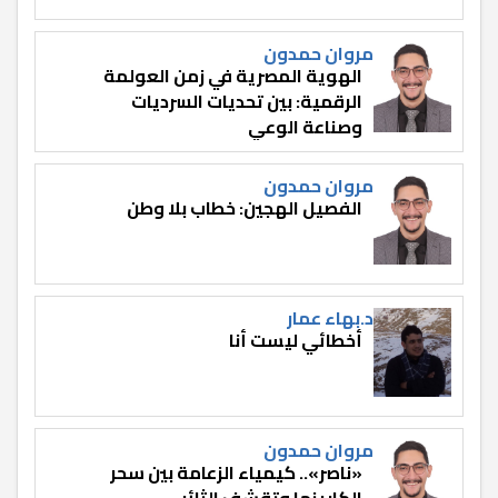
مروان حمدون
الهوية المصرية في زمن العولمة
الرقمية: بين تحديات السرديات
وصناعة الوعي
مروان حمدون
الفصيل الهجين: خطاب بلا وطن
د.بهاء عمار
أخطائي ليست أنا
مروان حمدون
«ناصر».. كيمياء الزعامة بين سحر
الكاريزما وتقشف الثائر