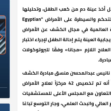
ل أخذ عينة دم من كعب الطفل، وتحليلها
في معامل المركز المصري للتحكم والسيطرة على الأمراض "Egyptian
جهزة العالمية في مجال الكشف عن الأمراض
جابية العينة يتم إحالة الطفل لإجراء اختبار
لاج اللازم «مجانا» وفقًا للبروتوكولات
بادرة.
«وزارة الآثار»: العُثور على 10 توابيت
سلامة الغذاء: 285 ألف طن صادرات
 مقبرة "باكي"
غذائية في أسبوع
ة نانيس عبدالمحسن منسق مبادرة الكشف
المبكر عن الأمراض الوراثية، أنه تم تخصيص 42 مركزاً لعلاج الأمراض
 بالتعاون مع المجلس الأعلى للمستشفيات
 العالي والبحث العلمي، وجارِ التوسع تباعًا