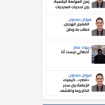
زمن العولمة الرقمية:
بين تحديات السرديات
وصناعة الوعي
مروان حمدون
الفصيل الهجين:
خطاب بلا وطن
د.بهاء عمار
أخطائي ليست أنا
مروان حمدون
«ناصر».. كيمياء
الزعامة بين سحر
الكاريزما وتقشف
الثائر