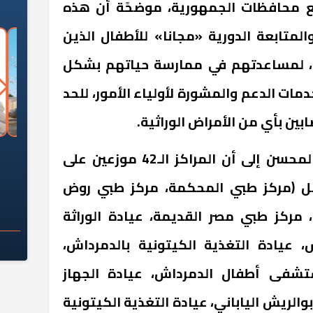
ع محافظات الجمهورية، موضحًة أن هذه
المتابعة الدورية «مجانا» للأطفال الذين
ة، لمساعدتهم في ممارسة حياتهم بشكل
مات الدعم والمشورة لأولياء الأمور، للحد
ين بأي من الأمراض الوراثية.
السؤال الصعب: هل
لماذا تخالف الشركات العقارية
م
ونوهت الدكتورة نانيس عبدالمحسن إلى أن المراكز الـ42 موزعين على
ج معهد العاشر من
تعليمات الرئيس السيسي؟
سكان قرارًا صائبًا؟
ل (مركز طبي المحكمة، مركز طبي روض
 مركز طبي مصر القديمة، عيادة الوراثة
عيادة التغذية الكيتونية بالدمرداش،
تشفى أطفال الدمرداش، عيادة الجهاز
ريش الياباني، عيادة التغذية الكيتونية