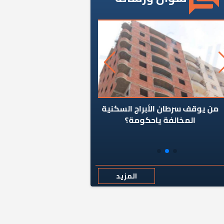
ن يوقف سرطان الأبراج السكنية
«المؤشر» يطرح السؤال ا
المخالفة ياحكومة؟
كان اختيار خريج معهد ال
رمضان وزيرًا للإسكان قرارًا
المزيد