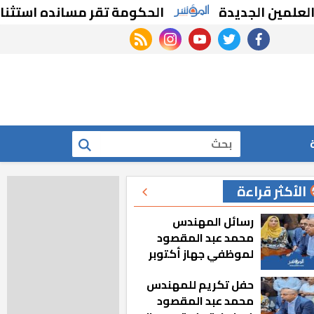
الجديدة
الحكومة تقر مسانده استثنائية للص
rss feed
instagram
youtube
twitter
facebook
بحث
الأكثر قراءة
رسائل المهندس
محمد عبد المقصود
لموظفي جهاز أكتوبر
الجديدة: «هزعل لو
حفل تكريم للمهندس
مشيت والمدينة
محمد عبد المقصود
رجعت للخلف»