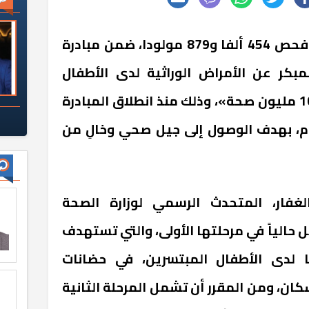
أعلنت وزارة الصحة والسكان، فحص 454 ألفا و879 مولودا، ضمن مبادرة
كر عن الأمراض الوراثية لدى الأطفال
حديثي الولادة، تحت شعار «100 مليون صحة»، وذلك منذ انطلاق المبادرة
202 وحتى اليوم، بهدف الوصول إلى جيل صحي وخالِ من
غفار، المتحدث الرسمي لوزارة الصحة
ل حالياً في مرحلتها الأولى، والتي تستهدف
ضًا وراثيًا لدى الأطفال المبتسرين، في حضانات
ن، ومن المقرر أن تشمل المرحلة الثانية