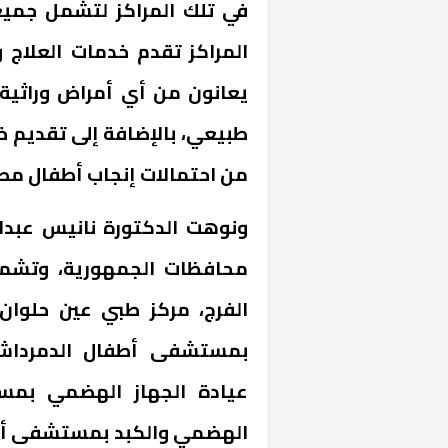
في تلك المراكز لتشمل جمي
المراكز تقدم خدمات العلاج و
يعانون من أي أمراض وراثي
طبيعي، بالإضافة إلى تقديم خد
من احتمالات إنجاب أطفال مصاب
«المؤشر» يطرح 
كان اختيار خري
رمضان وزيرًا للإ
محافظات الجمهورية، وتشم
الفرج، مركز طبي عين حلوان،
بمستشفى أطفال الدمرداش، 
عيادة الجهاز الهضمي بمس
الهضمي والكبد بمستشفى أبوال