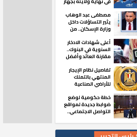
في نهاية ولايته بجهاز
مدينة أكتوبر الجديدة
مصطفى عبد الوهاب
يثير التساؤلات داخل
وزارة الإسكان.. من
أين تأتيه كل هذه
أعلى شهادات الادخار
المناصب؟
السنوية في البنوك..
مقارنة العائد وأفضل
الخيارات
تفاصيل نظام الإيجار
المنتهي بالتملك
للأراضي الصناعية
خطة حكومية لوضع
ضوابط جديدة لمواقع
التواصل الاجتماعي..
تعرف على التفاصيل
رئيس التحرير