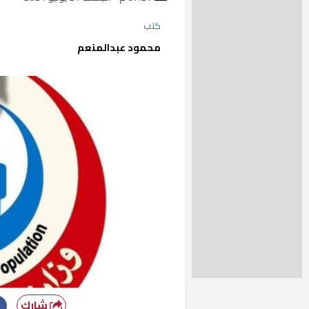
كتب
محمود عبدالمنعم
شارك