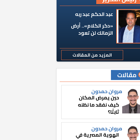
عبد الحكم عبد ربه
«دكر الكلام».. أرض
الزمالك لن تعود
المزيد من المقالات
مقالات
مروان حمدون
حين يمرض المكان
كيف نفقد ما نظنه
ثابتًا؟
مروان حمدون
الهوية المصرية في