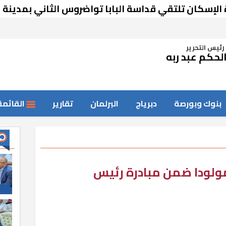
 تلتقي قداسة البابا تواضروس الثاني بمدينة العلمين 
رئيس التحرير
لحكم عبد ربه
بنوك وبورصة
دبرياج
البرلمان
تقارير
القائمة
حص 454 ألف مولودا ضمن مبادرة رئيس