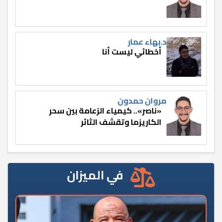
د.بهاء عمار
أخطائي ليست أنا
مروان حمدون
«ناصر».. كيمياء الزعامة بين سحر
الكاريزما وتقشف الثائر
في الميزان