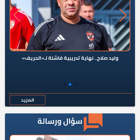
وليد صلاح.. نهاية تدريبية فاشلة لـ«الحريف»
المزيد
سؤال ورسالة