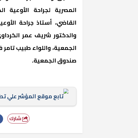
المصرية لجراحة الأوعية ال
القاضي، أستاذ جراحة الأوع
والدكتور شريف عمر الكرداوي
الجمعية، واللواء طبيب تامر ف
صندوق الجمعية.
«المؤشر» يطرح 
كان اختيار خري
رمضان وزيرًا للإ
تابع موقع المؤشر علي ت
شارك