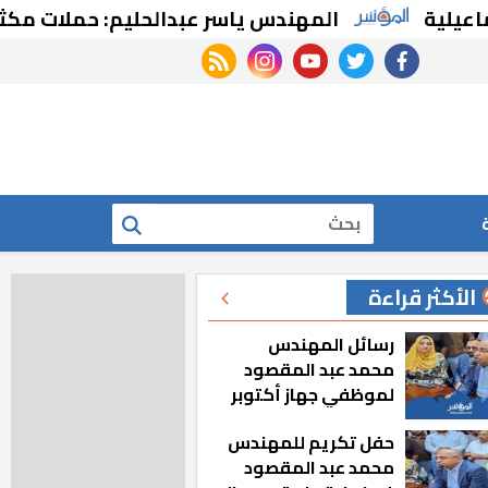
المهندس ياسر عبدالحليم: حملات مكثفة للتصدي
rss feed
instagram
youtube
twitter
facebook
بحث
الأكثر قراءة
رسائل المهندس
محمد عبد المقصود
لموظفي جهاز أكتوبر
الجديدة: «هزعل لو
حفل تكريم للمهندس
مشيت والمدينة
محمد عبد المقصود
رجعت للخلف»