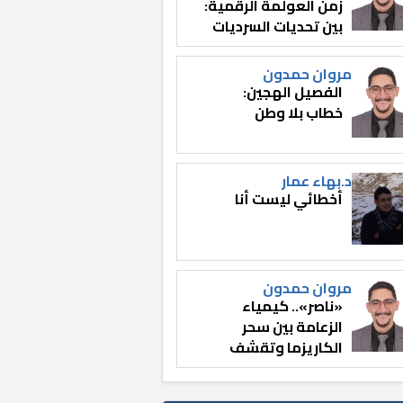
زمن العولمة الرقمية:
بين تحديات السرديات
وصناعة الوعي
مروان حمدون
الفصيل الهجين:
خطاب بلا وطن
د.بهاء عمار
أخطائي ليست أنا
مروان حمدون
«ناصر».. كيمياء
الزعامة بين سحر
الكاريزما وتقشف
الثائر