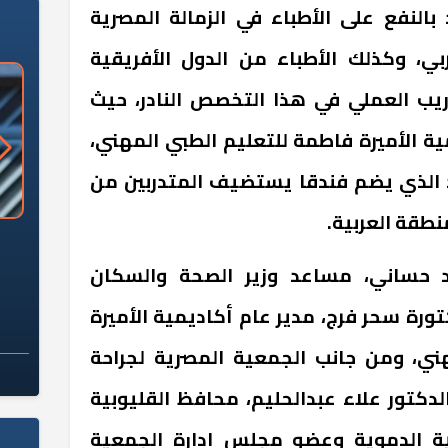
 بالنفع على الأطباء في الزمالة المصرية
ربي، وكذلك الأطباء من الدول الأفريقية
ريب العملي في هذا التخصص النادر، حيث
ة الأميرة فاطمة للتعليم الطبي المهني،
يد الذي يضم فندقا يستضيف المتدربين من
طقة العربية.
«وزارة الآثار»: العُثور على 10 توابيت
سلامة الغذاء: 285 ألف طن صادرات
 مقبرة "باكي"
غذائية في أسبوع
د حساني، مساعد وزير الصحة والسكان
تورة سحر فرج، مدير عام أكاديمية الأميرة
ني، ومن جانب الجمعية المصرية لجراحة
الدكتور علاء عبدالحليم، محافظ القليوبية
ية الدموية وعضو مجلس إدارة الجمعية