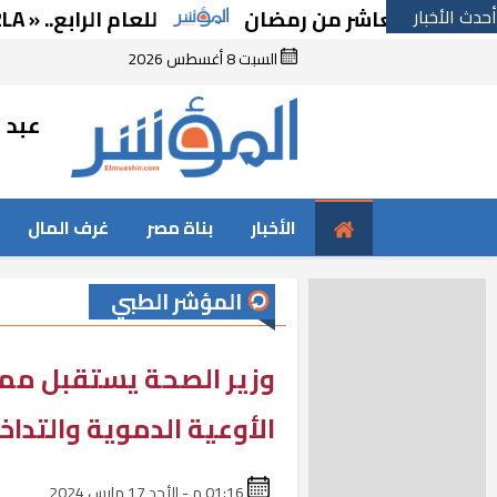
أحدث الأخبار
ي لعاشر من رمضان
للعام الرابع.. « A2LA الأمريكية» تجدد اعتماد «متبقيات المبيدات» بالإسماعيلية
السبت 8 أغسطس 2026
عبد ا
الأخبار
بناة مصر
غرف المال
المؤشر الطبي
وزير الصحة يستقبل ممث
الأوعية الدموية والتداخ
01:16 م - الأحد 17 مارس 2024