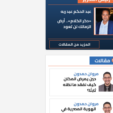
عبد الحكم عبد ربه
«دكر الكلام».. أرض
الزمالك لن تعود
المزيد من المقالات
مقالات
مروان حمدون
حين يمرض المكان
كيف نفقد ما نظنه
ثابتًا؟
مروان حمدون
الهوية المصرية في