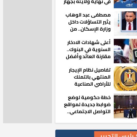
في نهاية ولايته بجهاز
مدينة أكتوبر الجديدة
مصطفى عبد الوهاب
يثير التساؤلات داخل
وزارة الإسكان.. من
أين تأتيه كل هذه
أعلى شهادات الادخار
المناصب؟
السنوية في البنوك..
مقارنة العائد وأفضل
الخيارات
تفاصيل نظام الإيجار
المنتهي بالتملك
للأراضي الصناعية
خطة حكومية لوضع
ضوابط جديدة لمواقع
التواصل الاجتماعي..
تعرف على التفاصيل
رئيس التحرير