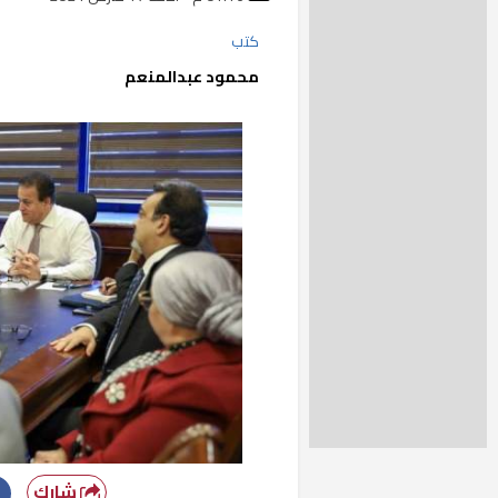
كتب
محمود عبدالمنعم
شارك