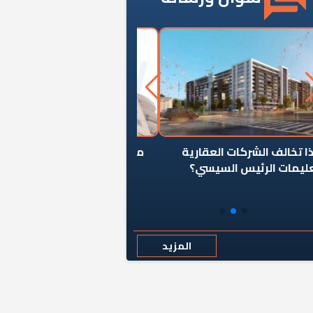
ن يوقف سرطان الأبراج السكنية
«المؤشر» يطرح السؤال ا
المخالفة ياحكومة؟
كان اختيار خريج معهد ال
رمضان وزيرًا للإسكان قرارًا
المزيد