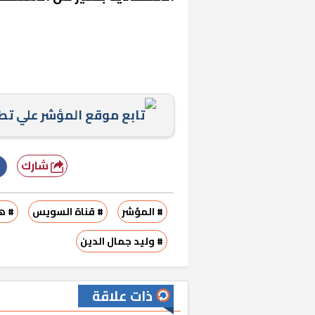
تابع موقع المؤشر علي ت
شارك
# المؤشر
# قناة السويس
# ه
# وليد جمال الدين
ذات علاقة