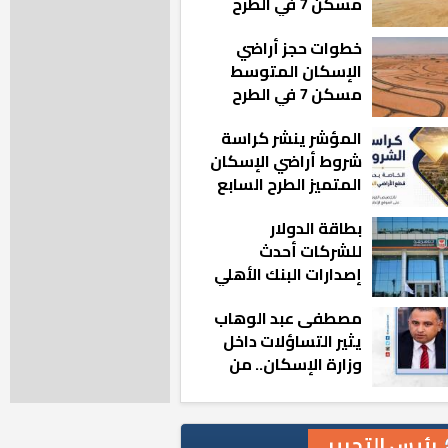
مسكن 7 في الطرح
الجديد
خطوات حجز أراضي
الإسكان المتوسط
مسكن 7 في الطرح
الجديد
المؤشر ينشر كراسة
شروط أراضي الإسكان
المتميز الطرح السابع
بطاقة الدولار
للشركات أحدث
إصدارات البنك الأهلي
المصري بالتعاون مع
مصطفى عبد الوهاب
ماستركارد
يثير التساؤلات داخل
وزارة الإسكان.. من
أين تأتيه كل هذه
المناصب؟
رئيس التحرير