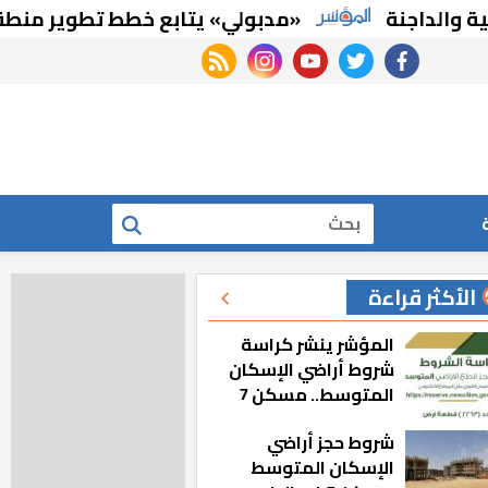
«مدبولي» يتابع خطط تطوير منطقة "علم ا
rss feed
instagram
youtube
twitter
facebook
بحث
الأكثر قراءة
المؤشر ينشر كراسة
شروط أراضي الإسكان
المتوسط.. مسكن 7
شروط حجز أراضي
الإسكان المتوسط