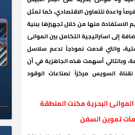
رصاً واعدة للتعاون الاقتصادي، كما تمثل
م الاستفادة منها من خلال تجهيزها ببنية
افة إلى استراتيجية التكامل بين الموانئ
تية، والتي قدمت نموذجاً لدعم سلاسل
اعة، وبالتالي أسهمت هذه الجاهزية في أن
لقناة السويس مركزاً لصناعات الوقود
«وزارة الآثار»: العُثور على 10 توابيت
سلامة الغذاء: 285 ألف طن صادرات
 مقبرة "باكي"
غذائية في أسبوع
 الموانئ البحرية مكنت المنطقة
مات تموين السفن