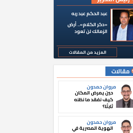
عبد الحكم عبد ربه
«دكر الكلام».. أرض
الزمالك لن تعود
المزيد من المقالات
مقالات
مروان حمدون
حين يمرض المكان
كيف نفقد ما نظنه
ثابتًا؟
مروان حمدون
الهوية المصرية في