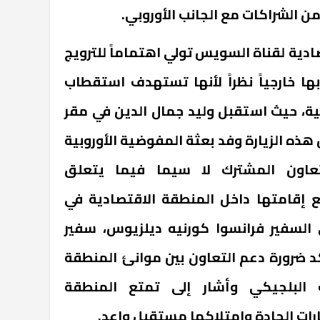
من الشراكات مع الجانب الأوروبي.
صادية لقناة السويس تولي اهتماماً للترويج
ها خارجياً نظراً لأنها تستهدف استقطاب
بية، حيث استقبل وليد جمال الدين في مقر
 هذه الزيارة وفد بعثة المفوضية الأوروبية
عاون المشترك لا سيما فيما يتعلق
ع إقامتها داخل المنطقة الاقتصادية في
السفير فرانسوا كورنيه ديلزيوس، سفير
د ضرورة دعم التعاون بين موانئ المنطقة
ب البلجيكي وأشار إلى تمتع المنطقة
رات الجادة وامتلاكها مستقبل واعد.