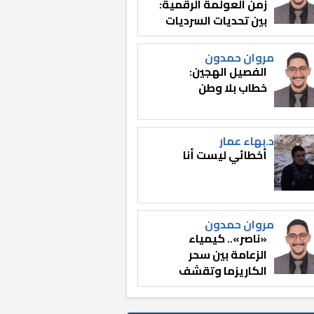
زمن العولمة الرقمية:
بين تحديات السرديات
وصناعة الوعي
مروان حمدون
الفصيل الهجين:
خطاب بلا وطن
د.بهاء عمار
أخطائي ليست أنا
مروان حمدون
«ناصر».. كيمياء
الزعامة بين سحر
الكاريزما وتقشف
الثائر