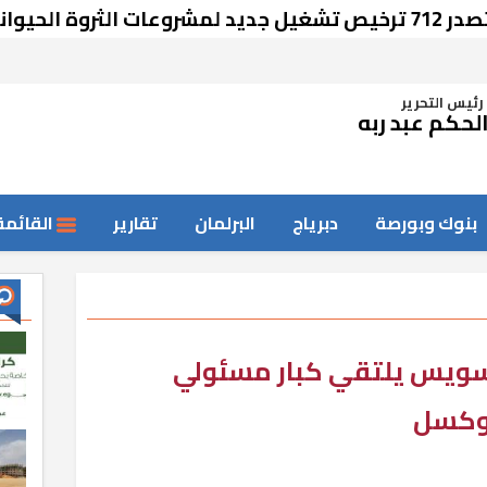
رئيس التحرير
لحكم عبد ربه
بنوك وبورصة
دبرياج
البرلمان
تقارير
القائمة
لسويس يلتقي كبار مسئولي
روكسل