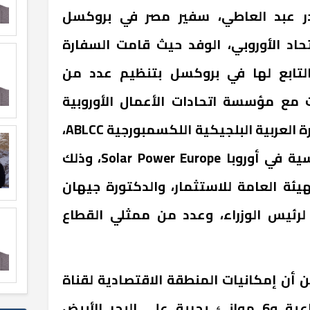
در عبد العاطي، سفير مصر في بروكسل
د الأوروبي، الوفد حيث قامت السفارة
التابع لها في بروكسل بتنظيم عدد من
ت مع مؤسسة اتحادات الأعمال الأوروبية
Business Europe، وغرفة التجارة العربية البلجيكية اللكسمبورجية ABLCC،
واتحاد شركات الطاقة الشمسية في أوروبا Solar Power Europe، وذلك
ئة العامة للاستثمار، والدكتورة جيهان
لرئيس الوزراء، وعدد من ممثلي القطاع
ن أن إمكانيات المنطقة الاقتصادية لقناة
السويس من 4 مناطق صناعية و6 موانئ بحرية على البحر الأبيض