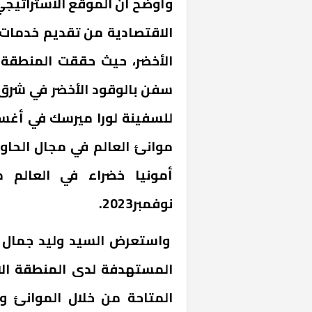
وأوضح أن الموقع الاستراتيجي
الاقتصادية من تقديم خدمات 
الأخضر، حيث حققت المنطقة 
سفن بالوقود الأخضر في شرق
موانئ العالم في مجال الحاوي
«المؤشر» يطرح 
كان اختيار خري
أمونيا خضراء في العالم 
رمضان وزيرًا للإ
نوفمبر2023.
واستعرض السيد وليد جمال ال
المستهدفة لدى المنطقة الا
المتاحة من خلال الموانئ و