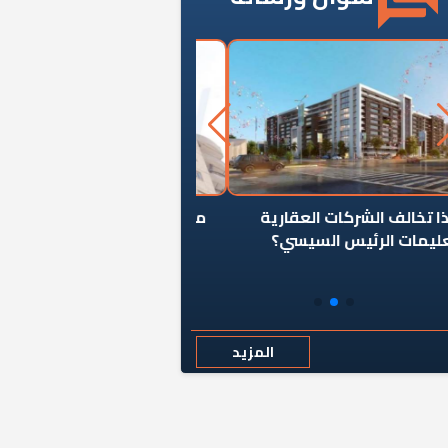
ن يوقف سرطان الأبراج السكنية
«المؤشر» يطرح السؤال ا
المخالفة ياحكومة؟
كان اختيار خريج معهد ال
رمضان وزيرًا للإسكان قرارًا
المزيد