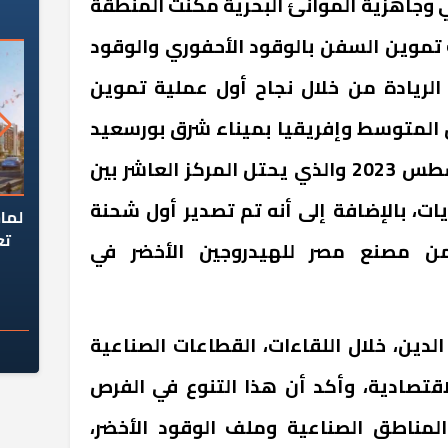
 وجاهزية الموانئ البحرية مكنت المنطقة
تموين السفن بالوقود الأحفوري والوقود
الريادة من خلال نجاح أول عملية تموين
 المتوسط وإفريقيا بميناء شرق بورسعيد
للسفينة لورا ميرسك في أغسطس 2023 والذي يحتل المركز العاشر بين
ات، بالإضافة إلى أنه تم تصدير أول شحنة
السؤال الصعب: هل
لماذا تخالف الشركات العقارية
م
ج معهد العاشر من
تعليمات الرئيس السيسي؟
من مصنع مصر للهيدروجين الأخضر في
سكان قرارًا صائبًا؟
دين، خلال اللقاءات، القطاعات الصناعية
قتصادية، وأكد أن هذا التنوع في الفرص
المناطق الصناعية وملف الوقود الأخضر،