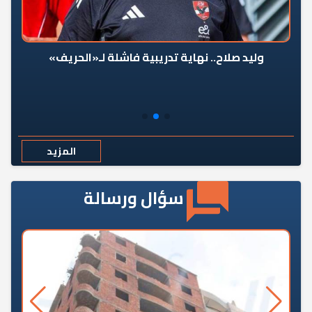
وليد صلاح.. نهاية تدريبية فاشلة لـ«الحريف»
المزيد
سؤال ورسالة