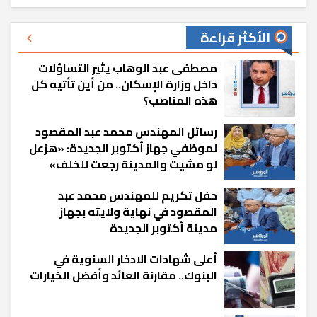
الأكثر قراءة
مصطفى عبد الوهاب يثير التساؤلات
داخل وزارة الإسكان.. من أين تأتيه كل
هذه المناصب؟
رسائل المهندس محمد عبد المقصود
لموظفي جهاز أكتوبر الجديدة: «هزعل
لو مشيت والمدينة رجعت للخلف»
حفل تكريم للمهندس محمد عبد
المقصود في نهاية ولايته بجهاز
مدينة أكتوبر الجديدة
أعلى شهادات الادخار السنوية في
البنوك.. مقارنة العائد وأفضل الخيارات