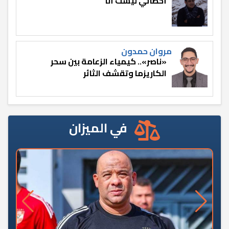
أخطائي ليست أنا
مروان حمدون
«ناصر».. كيمياء الزعامة بين سحر
الكاريزما وتقشف الثائر
في الميزان