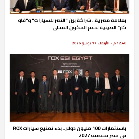
بعلامة مصرية.. شراكة بين "النصر للسيارات" و"فاو
كار" الصينية لدعم المكون المحلي
12:46 م - الأربعاء 17 يونيو 2026
باستثمارات 100 مليون دولار.. بدء تصنيع سيارات ROX
في مصر منتصف 2027