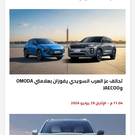
تحالف عز العرب السويدي يفوزان بعلامتي OMODA
وJAECOO
11:04 م - الإثنين 29 يونيو 2026