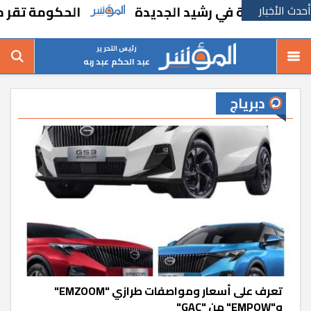
أحدث الأخبار
 في رشيد الجديدة
الحكومة تقر مسانده استث
رئيس التحرير
عبد الحكم عبد ربه
دبرياج
تعرف على أسعار ومواصفات طرازي "EMZOOM"
و"EMPOW" من "GAC"