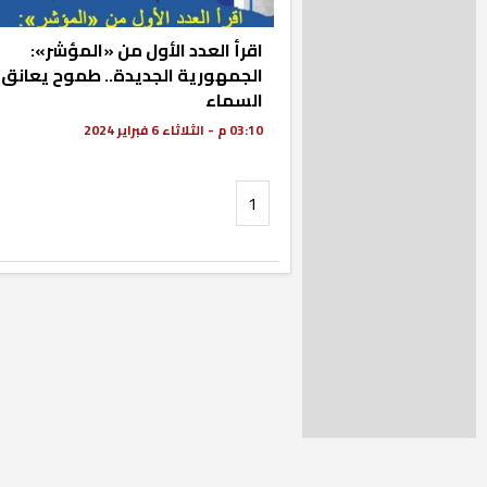
اقرأ العدد الأول من «المؤشر»:
الجمهورية الجديدة.. طموح يعانق
السماء
03:10 م - الثلاثاء 6 فبراير 2024
1