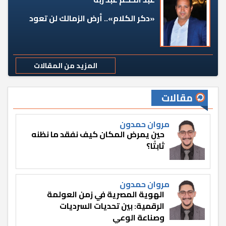
«دكر الكلام».. أرض الزمالك لن تعود
المزيد من المقالات
مقالات
مروان حمدون
حين يمرض المكان كيف نفقد ما نظنه
ثابتًا؟
مروان حمدون
الهوية المصرية في زمن العولمة
الرقمية: بين تحديات السرديات
وصناعة الوعي