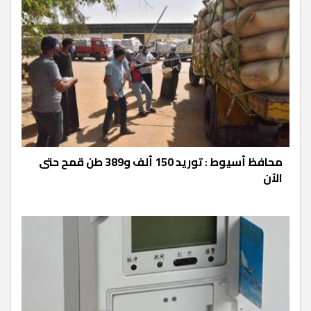
محافظ أسيوط : توريد 150 ألف و389 طن قمح حتى
الآن