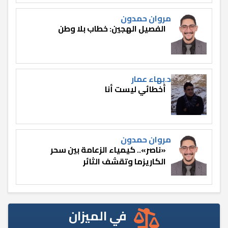
مروان حمدون
الفصيل الهجين: خطاب بلا وطن
د.بهاء عمار
أخطائي ليست أنا
مروان حمدون
«ناصر».. كيمياء الزعامة بين سحر
الكاريزما وتقشف الثائر
في الميزان