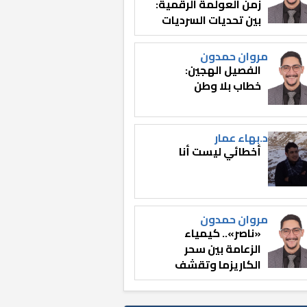
زمن العولمة الرقمية:
بين تحديات السرديات
وصناعة الوعي
مروان حمدون
الفصيل الهجين:
خطاب بلا وطن
د.بهاء عمار
أخطائي ليست أنا
مروان حمدون
«ناصر».. كيمياء
الزعامة بين سحر
الكاريزما وتقشف
الثائر