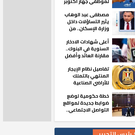
لموظفي جهاز أكتوبر
الجديدة: «هزعل لو
مصطفى عبد الوهاب
مشيت والمدينة
يثير التساؤلات داخل
رجعت للخلف»
وزارة الإسكان.. من
أين تأتيه كل هذه
أعلى شهادات الادخار
المناصب؟
السنوية في البنوك..
مقارنة العائد وأفضل
الخيارات
تفاصيل نظام الإيجار
المنتهي بالتملك
للأراضي الصناعية
خطة حكومية لوضع
ضوابط جديدة لمواقع
التواصل الاجتماعي..
تعرف على التفاصيل
رئيس التحرير