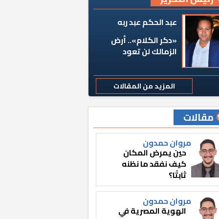
عبد الحكم عبد ربه
«دكر الكلام».. أرض
الزمالك لن تعود
المزيد من المقالات
مقالات
مروان حمدون
حين يمرض المكان
كيف نفقد ما نظنه
ثابتًا؟
مروان حمدون
الهوية المصرية في