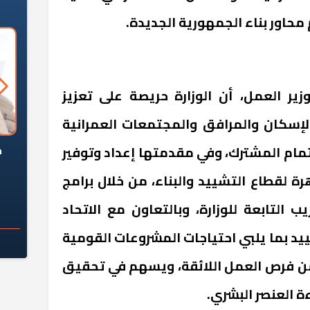
 محاور بناء الجمهورية الجديدة.
زير العمل، أن الوزارة حريصة على تعزيز
الإسكان والمرافق والمجتمعات العمرانية
السؤال الصعب: هل
لماذا تخالف الشركات العقارية
م
مام المشترك، وفي مقدمتها إعداد وتوفير
ج معهد العاشر من
تعليمات الرئيس السيسي؟
هرة لقطاع التشييد والبناء، من خلال برامج
سكان قرارًا صائبًا؟
ب التابعة للوزارة، وبالتعاون مع الاتحاد
يد بما يلبي احتياجات المشروعات القومية
من فرص العمل اللائقة، ويسهم في تحقيق
ة العنصر البشري.