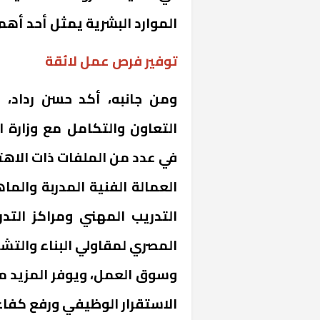
الموارد البشرية يمثل أحد أهم
توفير فرص عمل لائقة
ومن جانبه، أكد حسن رداد، و
التعاون والتكامل مع وزارة 
«المؤشر» يطرح 
في عدد من الملفات ذات الاهت
كان اختيار خري
العمالة الفنية المدربة والما
رمضان وزيرًا للإ
التدريب المهني ومراكز التدري
المصري لمقاولي البناء والتشي
وسوق العمل، ويوفر المزيد 
الاستقرار الوظيفي ورفع كفاء