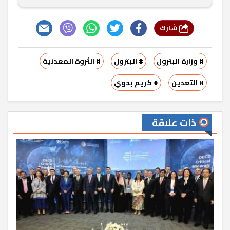
شارك
# وزارة البترول
# البترول
# الثروة المعدنية
# التعدين
# كريم بدوي
ذات علاقة