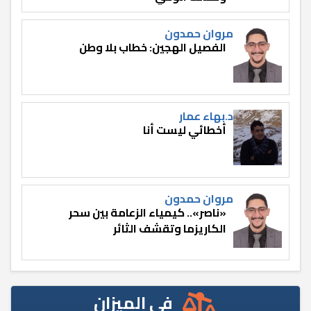
مروان حمدون
الفصيل الهجين: خطاب بلا وطن
د.بهاء عمار
أخطائي ليست أنا
مروان حمدون
«ناصر».. كيمياء الزعامة بين سحر
الكاريزما وتقشف الثائر
في الميزان