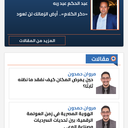
عبد الحكم عبد ربه
«دكر الكلام».. أرض الزمالك لن تعود
المزيد من المقالات
مقالات
مروان حمدون
حين يمرض المكان كيف نفقد ما نظنه
ثابتًا؟
مروان حمدون
الهوية المصرية في زمن العولمة
الرقمية: بين تحديات السرديات
وصناعة الوعي