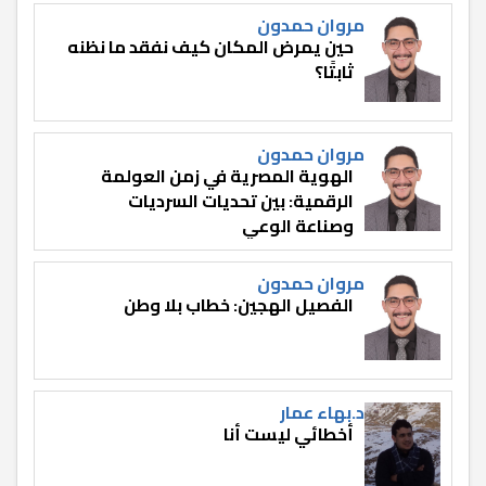
مروان حمدون
حين يمرض المكان كيف نفقد ما نظنه
ثابتًا؟
مروان حمدون
الهوية المصرية في زمن العولمة
الرقمية: بين تحديات السرديات
وصناعة الوعي
مروان حمدون
الفصيل الهجين: خطاب بلا وطن
د.بهاء عمار
أخطائي ليست أنا