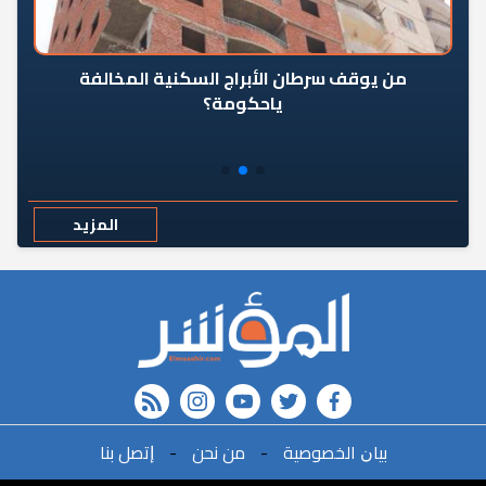
من يوقف سرطان الأبراج السكنية المخالفة
«ال
ياحكومة؟
مع
المزيد
rss feed
instagram
youtube
twitter
FACEBOOK
ﺑﻴﺎﻥ اﻟﺨﺼﻮﺻﻴﺔ
-
ﻣﻦ ﻧﺤﻦ
-
ﺇﺗﺼﻞ ﺑﻨﺎ
r