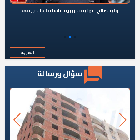
وليد صلاح.. نهاية تدريبية فاشلة لـ«الحريف»
المزيد
سؤال ورسالة