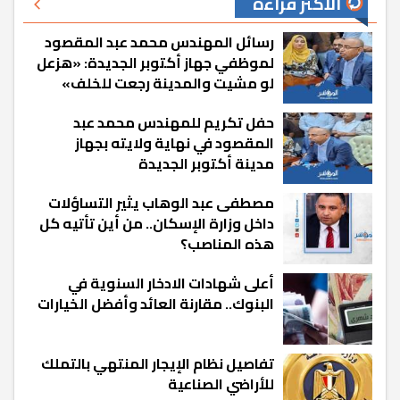
الأكثر قراءة
رسائل المهندس محمد عبد المقصود
لموظفي جهاز أكتوبر الجديدة: «هزعل
لو مشيت والمدينة رجعت للخلف»
حفل تكريم للمهندس محمد عبد
المقصود في نهاية ولايته بجهاز
مدينة أكتوبر الجديدة
مصطفى عبد الوهاب يثير التساؤلات
داخل وزارة الإسكان.. من أين تأتيه كل
هذه المناصب؟
أعلى شهادات الادخار السنوية في
البنوك.. مقارنة العائد وأفضل الخيارات
تفاصيل نظام الإيجار المنتهي بالتملك
للأراضي الصناعية