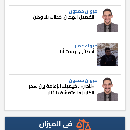
مروان حمدون
الفصيل الهجين: خطاب بلا وطن
د.بهاء عمار
أخطائي ليست أنا
مروان حمدون
«ناصر».. كيمياء الزعامة بين سحر
الكاريزما وتقشف الثائر
في الميزان