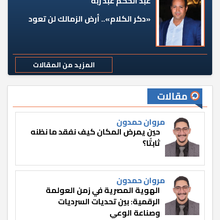
عبد الحكم عبد ربه
«دكر الكلام».. أرض الزمالك لن تعود
المزيد من المقالات
مقالات
مروان حمدون
حين يمرض المكان كيف نفقد ما نظنه
ثابتًا؟
مروان حمدون
الهوية المصرية في زمن العولمة
الرقمية: بين تحديات السرديات
وصناعة الوعي