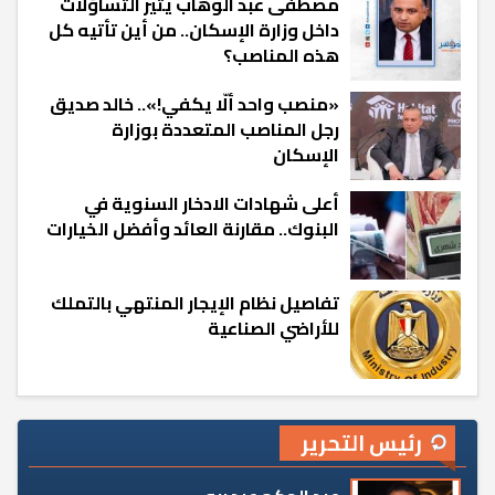
مصطفى عبد الوهاب يثير التساؤلات
داخل وزارة الإسكان.. من أين تأتيه كل
هذه المناصب؟
«منصب واحد ألّا يكفي!».. خالد صديق
رجل المناصب المتعددة بوزارة
الإسكان
أعلى شهادات الادخار السنوية في
البنوك.. مقارنة العائد وأفضل الخيارات
تفاصيل نظام الإيجار المنتهي بالتملك
للأراضي الصناعية
رئيس التحرير