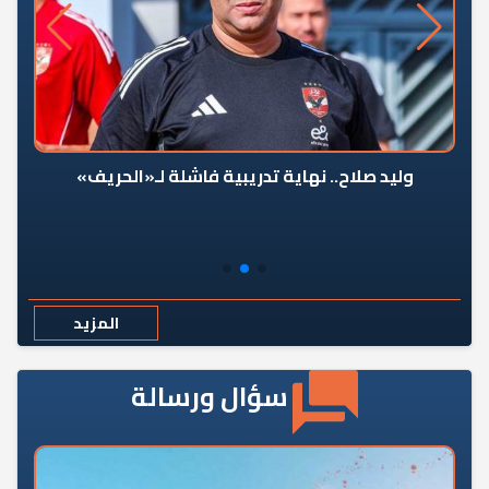
وليد صلاح.. نهاية تدريبية فاشلة لـ«الحريف»
المزيد
سؤال ورسالة