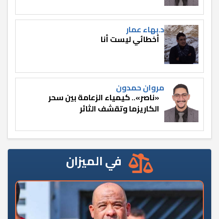
د.بهاء عمار
أخطائي ليست أنا
مروان حمدون
«ناصر».. كيمياء الزعامة بين سحر
الكاريزما وتقشف الثائر
في الميزان