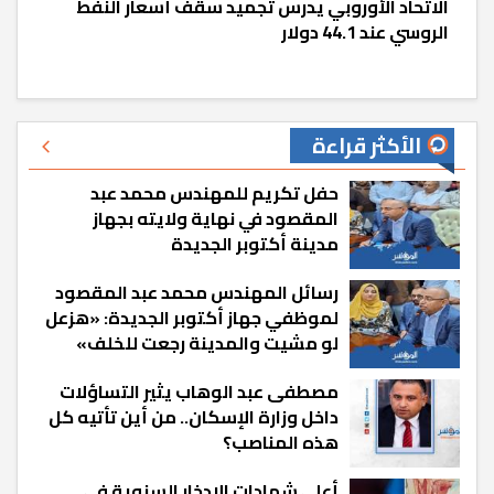
الاتحاد الأوروبي يدرس تجميد سقف أسعار النفط
الروسي عند 44.1 دولار
الأكثر قراءة
حفل تكريم للمهندس محمد عبد
المقصود في نهاية ولايته بجهاز
مدينة أكتوبر الجديدة
رسائل المهندس محمد عبد المقصود
لموظفي جهاز أكتوبر الجديدة: «هزعل
لو مشيت والمدينة رجعت للخلف»
مصطفى عبد الوهاب يثير التساؤلات
داخل وزارة الإسكان.. من أين تأتيه كل
هذه المناصب؟
أعلى شهادات الادخار السنوية في