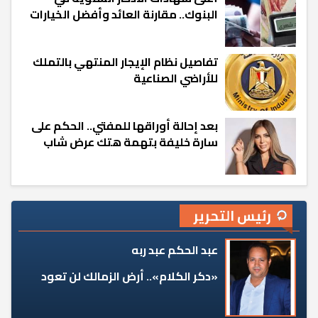
البنوك.. مقارنة العائد وأفضل الخيارات
تفاصيل نظام الإيجار المنتهي بالتملك
للأراضي الصناعية
بعد إحالة أوراقها للمفتي.. الحكم على
سارة خليفة بتهمة هتك عرض شاب
رئيس التحرير
عبد الحكم عبد ربه
«دكر الكلام».. أرض الزمالك لن تعود