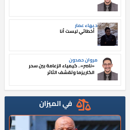
د.بهاء عمار
أخطائي ليست أنا
مروان حمدون
«ناصر».. كيمياء الزعامة بين سحر
الكاريزما وتقشف الثائر
في الميزان