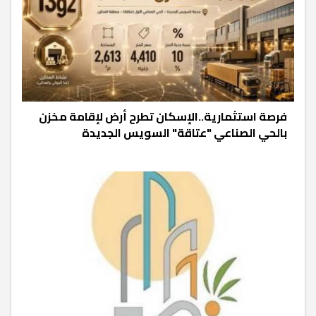
فرصة استثمارية..الإسكان تطرح أرض لإقامة مخزن
بالحي الصناعي "عتاقة" السويس الجديدة