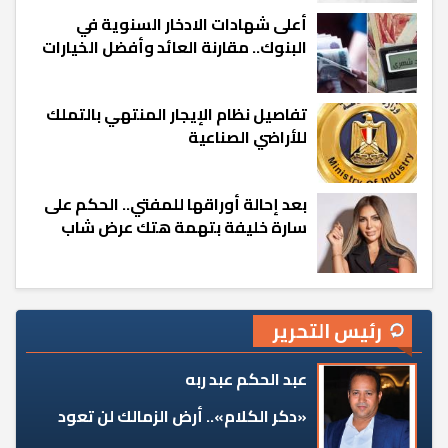
أعلى شهادات الادخار السنوية في
البنوك.. مقارنة العائد وأفضل الخيارات
تفاصيل نظام الإيجار المنتهي بالتملك
للأراضي الصناعية
بعد إحالة أوراقها للمفتي.. الحكم على
سارة خليفة بتهمة هتك عرض شاب
رئيس التحرير
عبد الحكم عبد ربه
«دكر الكلام».. أرض الزمالك لن تعود