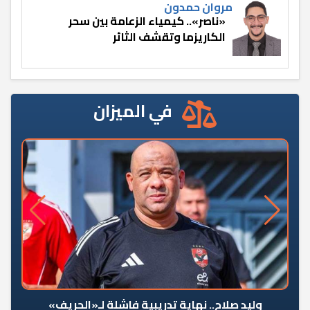
مروان حمدون
«ناصر».. كيمياء الزعامة بين سحر
الكاريزما وتقشف الثائر
في الميزان
وليد صلاح.. نهاية تدريبية فاشلة لـ«الحريف»