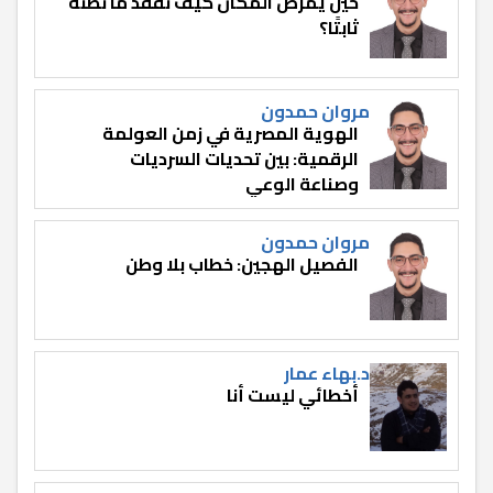
حين يمرض المكان كيف نفقد ما نظنه
ثابتًا؟
مروان حمدون
الهوية المصرية في زمن العولمة
الرقمية: بين تحديات السرديات
وصناعة الوعي
مروان حمدون
الفصيل الهجين: خطاب بلا وطن
د.بهاء عمار
أخطائي ليست أنا