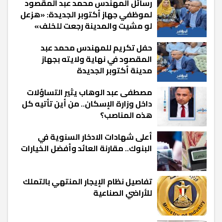
رسائل المهندس محمد عبد المقصود
لموظفي جهاز أكتوبر الجديدة: «هزعل
لو مشيت والمدينة رجعت للخلف»
حفل تكريم للمهندس محمد عبد
المقصود في نهاية ولايته بجهاز
مدينة أكتوبر الجديدة
مصطفى عبد الوهاب يثير التساؤلات
داخل وزارة الإسكان.. من أين تأتيه كل
هذه المناصب؟
أعلى شهادات الادخار السنوية في
البنوك.. مقارنة العائد وأفضل الخيارات
تفاصيل نظام الإيجار المنتهي بالتملك
للأراضي الصناعية