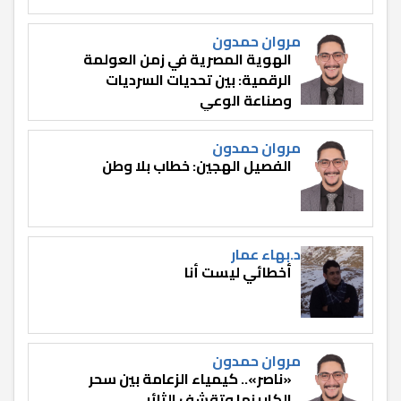
مروان حمدون
الهوية المصرية في زمن العولمة
الرقمية: بين تحديات السرديات
وصناعة الوعي
مروان حمدون
الفصيل الهجين: خطاب بلا وطن
د.بهاء عمار
أخطائي ليست أنا
مروان حمدون
«ناصر».. كيمياء الزعامة بين سحر
الكاريزما وتقشف الثائر