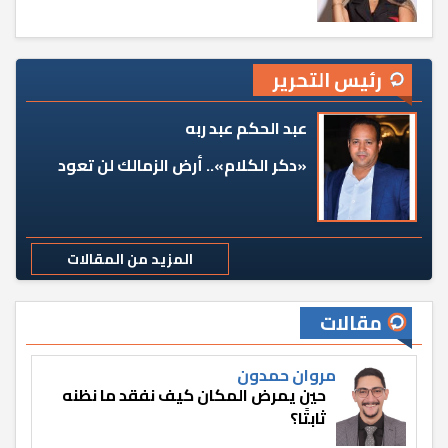
رئيس التحرير
عبد الحكم عبد ربه
«دكر الكلام».. أرض الزمالك لن تعود
المزيد من المقالات
مقالات
مروان حمدون
حين يمرض المكان كيف نفقد ما نظنه
ثابتًا؟