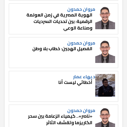
مروان حمدون
الهوية المصرية في زمن العولمة
الرقمية: بين تحديات السرديات
وصناعة الوعي
مروان حمدون
الفصيل الهجين: خطاب بلا وطن
د.بهاء عمار
أخطائي ليست أنا
مروان حمدون
«ناصر».. كيمياء الزعامة بين سحر
الكاريزما وتقشف الثائر