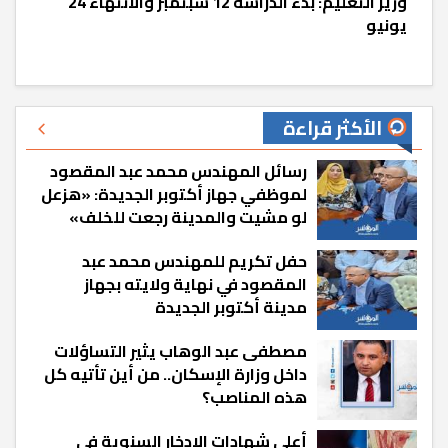
وزير التعليم: بدء الدراسة 12 سبتمبر والانتهاء 24
يونيو
الأكثر قراءة
رسائل المهندس محمد عبد المقصود
لموظفي جهاز أكتوبر الجديدة: «هزعل
لو مشيت والمدينة رجعت للخلف»
حفل تكريم للمهندس محمد عبد
المقصود في نهاية ولايته بجهاز
مدينة أكتوبر الجديدة
مصطفى عبد الوهاب يثير التساؤلات
داخل وزارة الإسكان.. من أين تأتيه كل
هذه المناصب؟
أعلى شهادات الادخار السنوية في