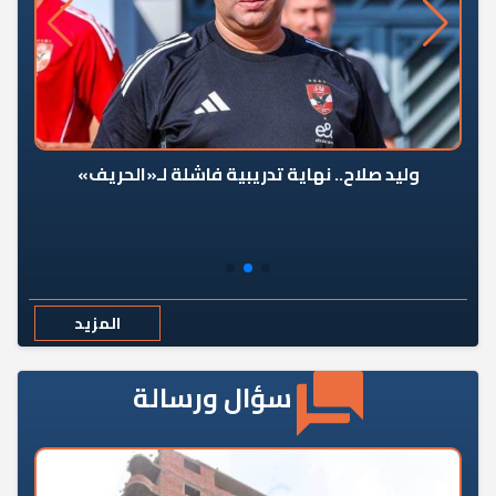
وليد صلاح.. نهاية تدريبية فاشلة لـ«الحريف»
المزيد
سؤال ورسالة