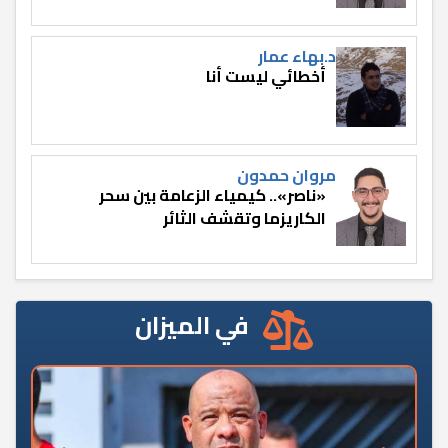
د.بهاء عمار
أخطائي ليست أنا
مروان حمدون
«ناصر».. كيمياء الزعامة بين سحر
الكاريزما وتقشف الثائر
في الميزان