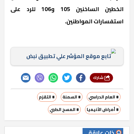
الخطين الساخنين 105 و106 للرد على
استفسارات المواطنين.
تابع موقع المؤشر علي تطبيق نبض
شارك
# العام الدراسي
# السمنة
# التقزم
# أمراض الأنيميا
# المسح الطبي
ذات علاقة