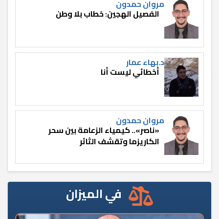
مروان حمدون
الفصيل الهجين: خطاب بلا وطن
د.بهاء عمار
أخطائي ليست أنا
مروان حمدون
«ناصر».. كيمياء الزعامة بين سحر
الكاريزما وتقشف الثائر
في الميزان