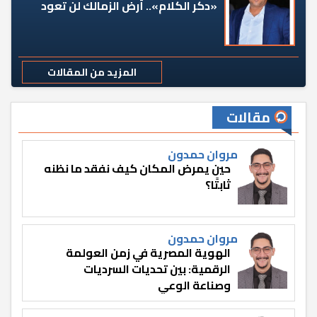
«دكر الكلام».. أرض الزمالك لن تعود
المزيد من المقالات
مقالات
مروان حمدون
حين يمرض المكان كيف نفقد ما نظنه
ثابتًا؟
مروان حمدون
الهوية المصرية في زمن العولمة
الرقمية: بين تحديات السرديات
وصناعة الوعي