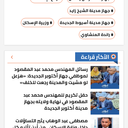
# جهاز مدينة الشيخ زايد
# جهاز مدينة أسيوط الجديدة
# وزيرة الإسكان
# راندة المنشاوي
الأكثر قراءة
رسائل المهندس محمد عبد المقصود
لموظفي جهاز أكتوبر الجديدة: «هزعل
لو مشيت والمدينة رجعت للخلف»
حفل تكريم للمهندس محمد عبد
المقصود في نهاية ولايته بجهاز
مدينة أكتوبر الجديدة
مصطفى عبد الوهاب يثير التساؤلات
داخل وزارة الإسكان.. من أين تأتيه كل