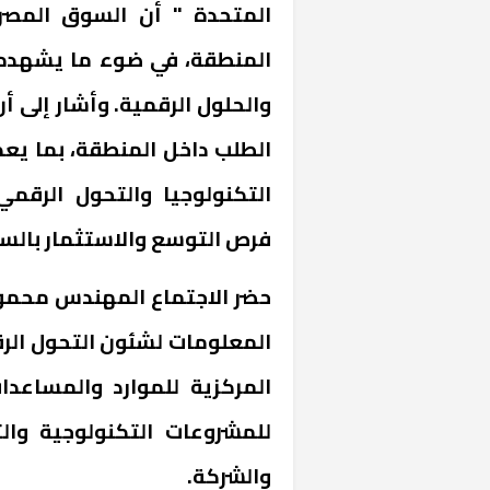
المتحدة " أن السوق المصر
المنطقة، في ضوء ما يشهده 
والحلول الرقمية. وأشار إلى أ
الطلب داخل المنطقة، بما يعك
التكنولوجيا والتحول الرقم
فرص التوسع والاستثمار بالس
«المؤشر» يطرح 
كان اختيار خري
رمضان وزيرًا للإ
حضر الاجتماع المهندس محمود
المعلومات لشئون التحول ال
المركزية للموارد والمساعدا
للمشروعات التكنولوجية والت
والشركة.