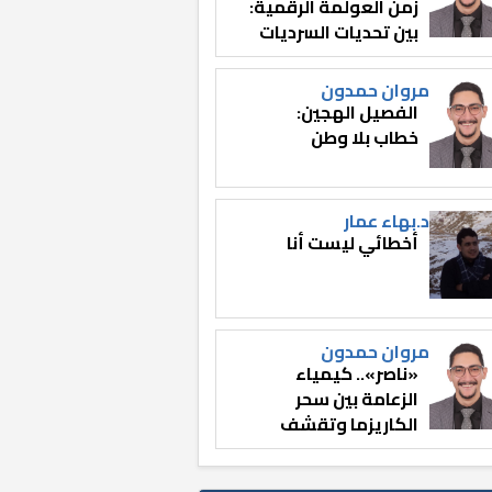
زمن العولمة الرقمية:
بين تحديات السرديات
وصناعة الوعي
مروان حمدون
الفصيل الهجين:
خطاب بلا وطن
د.بهاء عمار
أخطائي ليست أنا
مروان حمدون
«ناصر».. كيمياء
الزعامة بين سحر
الكاريزما وتقشف
الثائر