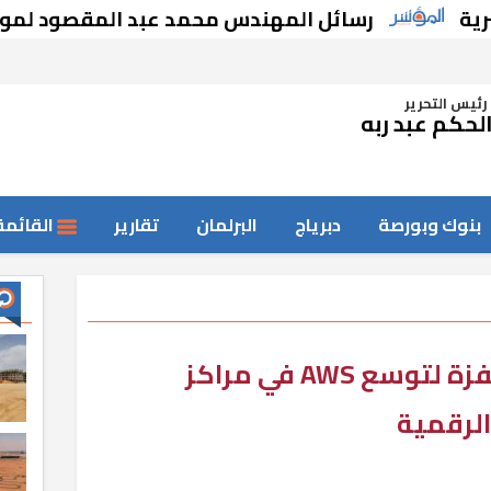
رسائل المهندس محمد عبد المقصود لموظفي جهاز 
رئيس التحرير
لحكم عبد ربه
بنوك وبورصة
دبرياج
البرلمان
تقارير
القائمة
الاتصالات: نوفر بيئة محفزة لتوسع AWS في مراكز
 الرقمية