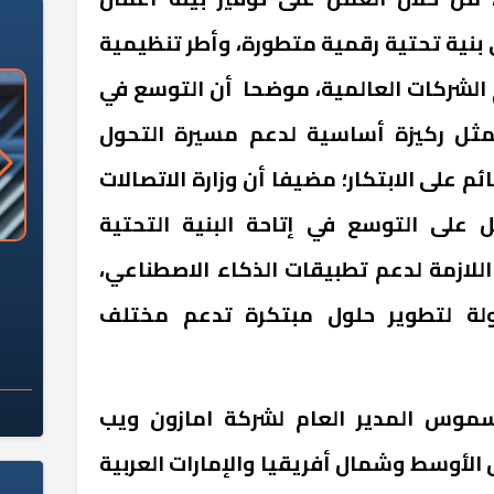
 بنية تحتية رقمية متطورة، وأطر تنظيمية
م الشركات العالمية، موضحا أن التوسع في
مثل ركيزة أساسية لدعم مسيرة التحول
م على الابتكار؛ مضيفا أن وزارة الاتصالات
 على التوسع في إتاحة البنية التحتية
«وزارة الآثار»: العُثور على 10 توابيت
سلامة الغذاء: 285 ألف طن صادرات
اللازمة لدعم تطبيقات الذكاء الاصطناعي،
 مقبرة "باكي"
غذائية في أسبوع
ولة لتطوير حلول مبتكرة تدعم مختلف
سموس المدير العام لشركة امازون ويب
لأوسط وشمال أفريقيا والإمارات العربية