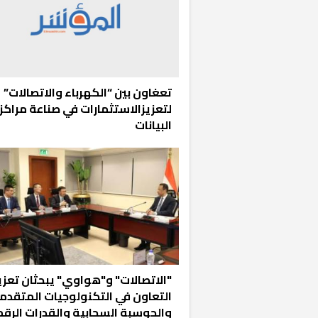
تعغاون بين “الكهرباء والاتصالات”
لتعزيزالاستثمارات في صناعة مراكز
البيانات
"الاتصالات" و"هواوي" يبحثان تعزي
التعاون في التكنولوجيات المتقدم
والحوسبة السحابية والقدرات الرق