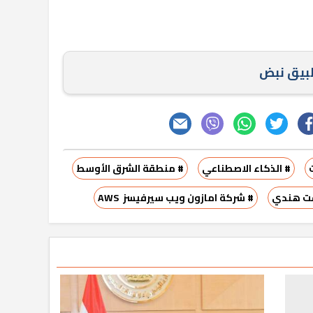
طبيق نبض
# الذكاء الاصطناعي
# منطقة الشرق الأوسط
فت هندي
# شركة امازون ويب سيرفيسز AWS