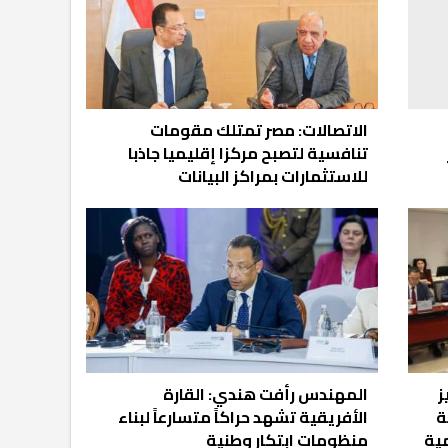
الاتصالات: مصر تمتلك مقومات
تنافسية لتصبح مركزا إقليميا جاذبا
للاستثمارات بمراكز البيانات
ز
المهندس رأفت هندي: القارة
ة
الأفريقية تشهد حراكاً متسارعاً لبناء
مية
منظومات ابتكار وطنية