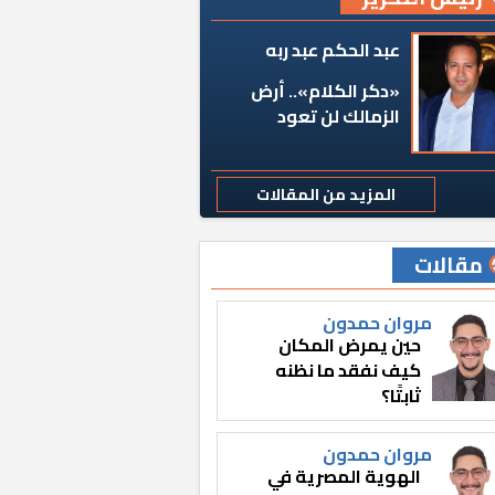
عبد الحكم عبد ربه
«دكر الكلام».. أرض
الزمالك لن تعود
المزيد من المقالات
مقالات
مروان حمدون
حين يمرض المكان
كيف نفقد ما نظنه
ثابتًا؟
مروان حمدون
الهوية المصرية في