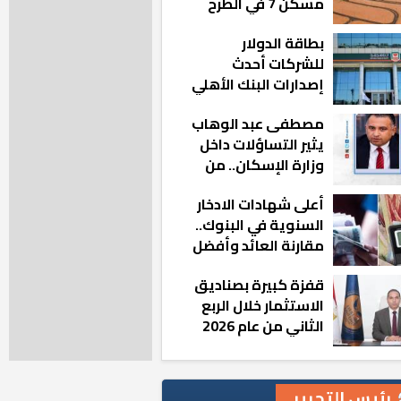
مسكن 7 في الطرح
الجديد
بطاقة الدولار
للشركات أحدث
إصدارات البنك الأهلي
المصري بالتعاون مع
مصطفى عبد الوهاب
ماستركارد
يثير التساؤلات داخل
وزارة الإسكان.. من
أين تأتيه كل هذه
أعلى شهادات الادخار
المناصب؟
السنوية في البنوك..
مقارنة العائد وأفضل
الخيارات
قفزة كبيرة بصناديق
الاستثمار خلال الربع
الثاني من عام 2026
رئيس التحرير