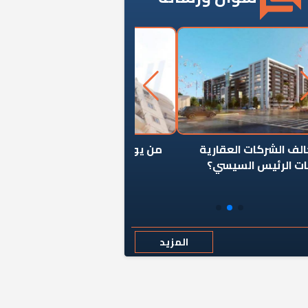
ن يوقف سرطان الأبراج السكنية
«المؤشر» يطرح السؤال ا
المخالفة ياحكومة؟
كان اختيار خريج معهد ال
رمضان وزيرًا للإسكان قرارًا
المزيد