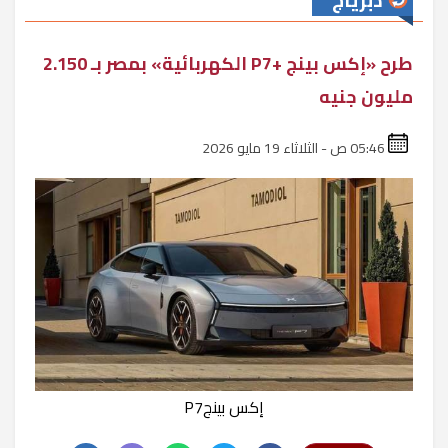
دبرياج
طرح «إكس بينج +P7 الكهربائية» بمصر بـ 2.150
مليون جنيه
05:46 ص - الثلاثاء 19 مايو 2026
إكس بينجP7