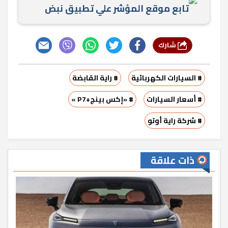
تابع موقع المؤشر علي تطبيق نبض
شارك
# السيارات الكهربائية
# راية القابضة
# أسعار السيارات
# «إكس بينج+P7 »
# شركة راية أوتو
ذات علاقة