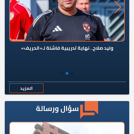
وليد صلاح.. نهاية تدريبية فاشلة لـ«الحريف»
المزيد
سؤال ورسالة