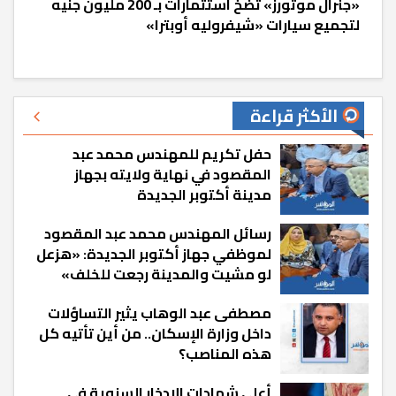
«جنرال موتورز» تضخ استثمارات بـ 200 مليون جنيه
لتجميع سيارات «شيفروليه أوبترا»
الأكثر قراءة
حفل تكريم للمهندس محمد عبد
المقصود في نهاية ولايته بجهاز
مدينة أكتوبر الجديدة
رسائل المهندس محمد عبد المقصود
لموظفي جهاز أكتوبر الجديدة: «هزعل
لو مشيت والمدينة رجعت للخلف»
مصطفى عبد الوهاب يثير التساؤلات
داخل وزارة الإسكان.. من أين تأتيه كل
هذه المناصب؟
أعلى شهادات الادخار السنوية في