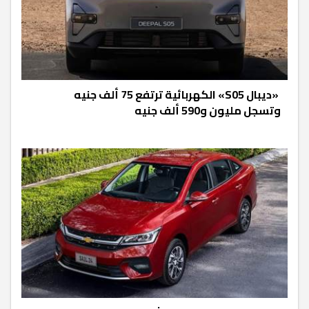
«ديبال S05» الكهربائية ترتفع 75 ألف جنيه
وتسجل مليون و590 ألف جنيه