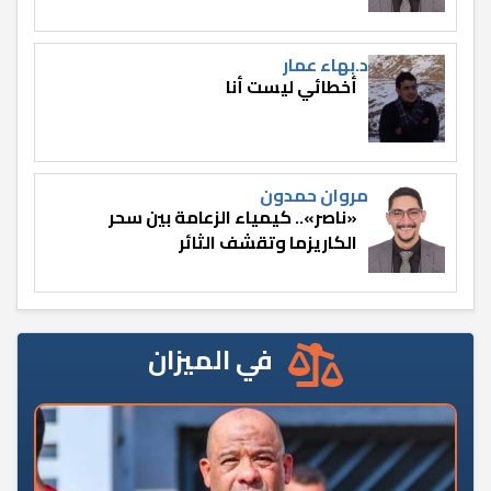
د.بهاء عمار
أخطائي ليست أنا
مروان حمدون
«ناصر».. كيمياء الزعامة بين سحر
الكاريزما وتقشف الثائر
في الميزان