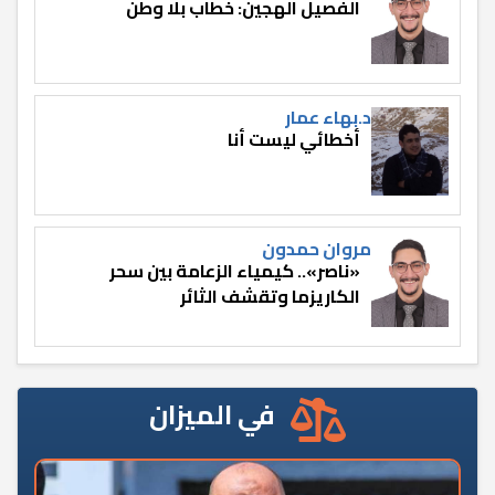
الفصيل الهجين: خطاب بلا وطن
د.بهاء عمار
أخطائي ليست أنا
مروان حمدون
«ناصر».. كيمياء الزعامة بين سحر
الكاريزما وتقشف الثائر
في الميزان