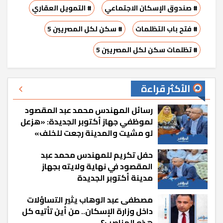
# صندوق الإسكان الاجتماعي
# التمويل العقاري
# فتح باب التظلمات
# سكن لكل المصريين 5
# تظلمات سكن لكل المصريين 5
الأكثر قراءة
رسائل المهندس محمد عبد المقصود
لموظفي جهاز أكتوبر الجديدة: «هزعل
لو مشيت والمدينة رجعت للخلف»
حفل تكريم للمهندس محمد عبد
المقصود في نهاية ولايته بجهاز
مدينة أكتوبر الجديدة
مصطفى عبد الوهاب يثير التساؤلات
داخل وزارة الإسكان.. من أين تأتيه كل
هذه المناصب؟