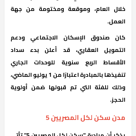
خلال العام، وموقعة ومختومة من جهة
العمل.
كان صندوق الإسكان الاجتماعي ودعم
التمويل العقاري، قد أعلن بدء سداد
الأقساط الربع سنوية للوحدات الجاري
تنفيذها بالمبادرة اعتبارًا من 1 يوليو الماضي،
وذلك للفئة التي تم قبولها ضمن أولوية
الحجز.
مدن سكن لكل المصريين 5
يذكر أن مبادرة "سكن لكل المصريين 5” تأتي