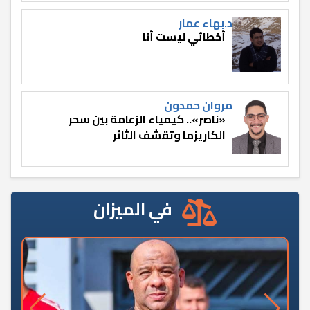
د.بهاء عمار
أخطائي ليست أنا
مروان حمدون
«ناصر».. كيمياء الزعامة بين سحر
الكاريزما وتقشف الثائر
في الميزان