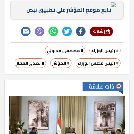
تابع موقع المؤشر علي تطبيق نبض
شارك
# رئيس الوزراء
# مصطفى مدبولي
# رئيس مجلس الوزراء
# المؤشر
# تصدير العقار
ذات علاقة