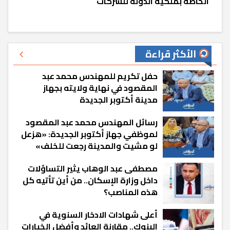
الخاصة بملكية الدولة للشركات
الأكثر قراءة
حفل تكريم للمهندس محمد عبد
المقصود في نهاية ولايته بجهاز
مدينة أكتوبر الجديدة
رسائل المهندس محمد عبد المقصود
لموظفي جهاز أكتوبر الجديدة: «هزعل
لو مشيت والمدينة رجعت للخلف»
مصطفى عبد الوهاب يثير التساؤلات
داخل وزارة الإسكان.. من أين تأتيه كل
هذه المناصب؟
أعلى شهادات الادخار السنوية في
البنوك.. مقارنة العائد وأفضل الخيارات