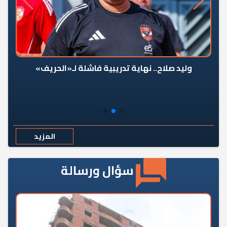
وليد صلاح.. نهاية تدريبية فاشلة لـ«الحريف»
المزيد
سؤال ورسالة