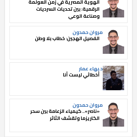
الهوية المصرية في زمن العولمة
الرقمية: بين تحديات السرديات
وصناعة الوعي
مروان حمدون
الفصيل الهجين: خطاب بلا وطن
د.بهاء عمار
أخطائي ليست أنا
مروان حمدون
«ناصر».. كيمياء الزعامة بين سحر
الكاريزما وتقشف الثائر