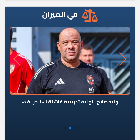
في الميزان
وليد صلاح.. نهاية تدريبية فاشلة لـ«الحريف»