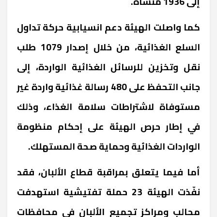
إلى 1936 منشأة.
كما واصلت الهيئة دعم انسيابية حركة تداول
السلع الغذائية، من خلال إصدار 1079 طلب
نقل وتخزين للرسائل الغذائية الواردة، إلى
جانب التحفظ على 480 رسالة غذائية واردة غير
مستوفاة لاشتراطات سلامة الغذاء، وذلك
في إطار حرص الهيئة على إحكام منظومة
الواردات الغذائية وحماية صحة المستهلك.
أما فيما يتعلق بمراقبة قطاع الألبان، فقد
نفّذت الهيئة 23 حملة تفتيشية استهدفت
محالب ومراكز تجميع الألبان في محافظات