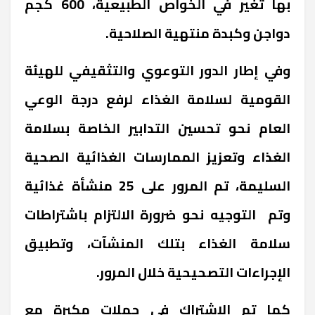
بها تغير في الخواص الطبيعية، 600 كجم
دواجن وكبدة منتهية الصلاحية.
وفي إطار الدور التوعوي والتثقيفي للهيئة
القومية لسلامة الغذاء لرفع درجة الوعي
العام نحو تحسين التدابير الخاصة بسلامة
الغذاء وتعزيز الممارسات الغذائية الصحية
السليمة، تم المرور على 25 منشأة غذائية
وتم التوجيه نحو ضرورة الالتزام باشتراطات
سلامة الغذاء بتلك المنشآت، وتطبيق
الإجراءات التصحيحية خلال المرور.
r
كما تم الاشتراك في حملات مكبرة مع