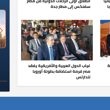
نيا
انطلاق أولى الرحلات الدولية من مطار
ا
سفنكس إلى مطار جدة
السؤال الصعب: هل
لماذا تخالف الشركات العقارية
م
ج معهد العاشر من
تعليمات الرئيس السيسي؟
سكان قرارًا صائبًا؟
ة
غياب الدول العربية والأفريقية يفقد
مصر فرصة استضافة بطولة أوروبا
للدارتس