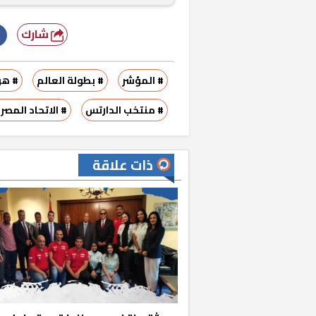
شارك
# المؤشر
# بطولة العالم
# هو
# منتخب الدارتس
# الاتحاد المص
ذات علاقة
خشبية بفناء