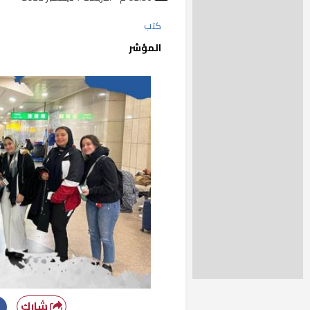
كتب
المؤشر
شارك