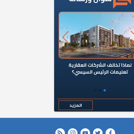
ن يوقف سرطان الأبراج السكنية
«المؤشر» يطرح السؤال ا
المخالفة ياحكومة؟
كان اختيار خريج معهد ال
رمضان وزيرًا للإسكان قرارًا
المزيد
rss feed
instagram
youtube
twitter
FACEBOOK