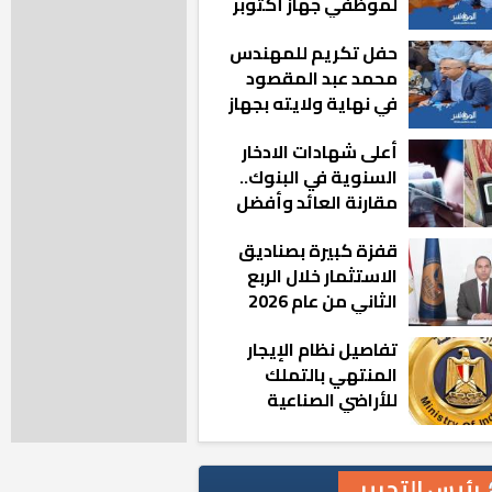
لموظفي جهاز أكتوبر
الجديدة: «هزعل لو
حفل تكريم للمهندس
مشيت والمدينة
محمد عبد المقصود
رجعت للخلف»
في نهاية ولايته بجهاز
مدينة أكتوبر الجديدة
أعلى شهادات الادخار
السنوية في البنوك..
مقارنة العائد وأفضل
الخيارات
قفزة كبيرة بصناديق
الاستثمار خلال الربع
الثاني من عام 2026
تفاصيل نظام الإيجار
المنتهي بالتملك
للأراضي الصناعية
رئيس التحرير