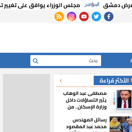
 دمشق
مجلس الوزراء يوافق على تغيير تخصيص
rss feed
instagram
youtube
twitter
facebook
بحث
الأكثر قراءة
مصطفى عبد الوهاب
يثير التساؤلات داخل
وزارة الإسكان.. من
أين تأتيه كل هذه
رسائل المهندس
المناصب؟
محمد عبد المقصود