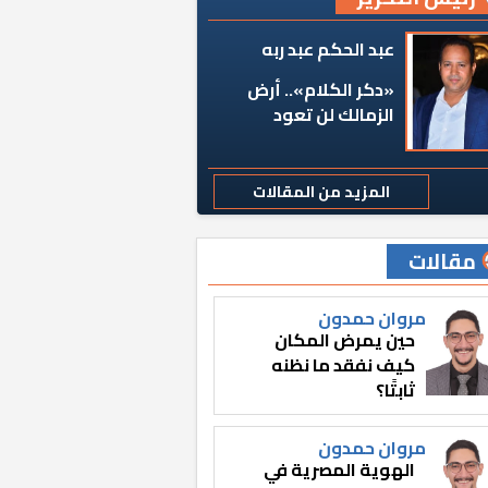
عبد الحكم عبد ربه
«دكر الكلام».. أرض
الزمالك لن تعود
المزيد من المقالات
مقالات
مروان حمدون
حين يمرض المكان
كيف نفقد ما نظنه
ثابتًا؟
مروان حمدون
الهوية المصرية في