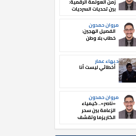
زمن العولمة الرقمية:
بين تحديات السرديات
وصناعة الوعي
مروان حمدون
الفصيل الهجين:
خطاب بلا وطن
د.بهاء عمار
أخطائي ليست أنا
مروان حمدون
«ناصر».. كيمياء
الزعامة بين سحر
الكاريزما وتقشف
الثائر