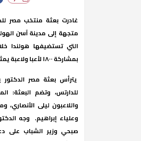
غادرت بعثة منتخب مصر للدا
متجهة إلى مدينة آسن الهولن
بمشاركة ١٨٠٠ لأعبا ولاعبة يمثلون ٥٥ دولة.
يترأس بعثة مصر الدكتور يح
للدارتس، وتضم البعثة: ا
واللاعبون ليلى الأنصاري، 
وعلياء إبراهيم. وجه الدكتو
صبحي وزير الشباب على د