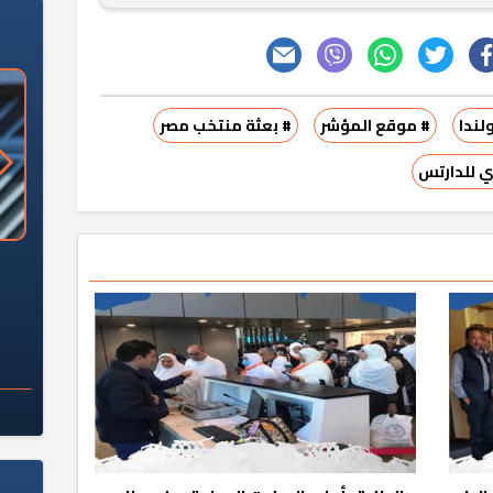
لندا
# موقع المؤشر
# بعثة منتخب مصر
ري للدارتس
«وزارة الآثار»: العُثور على 10 توابيت
سلامة الغذاء: 285 ألف طن صادرات
 مقبرة "باكي"
غذائية في أسبوع