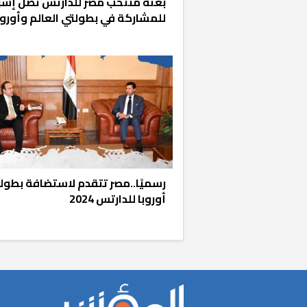
بعثة منتخب مصر للدارتس تصل إسبا
للمشاركة في بطولتي العالم وأوروب
«المؤشر» يطرح 
كان اختيار خري
رمضان وزيرًا للإ
رسميًا..مصر تتقدم لاستضافة بطول
أوروبا للدارتس 2024